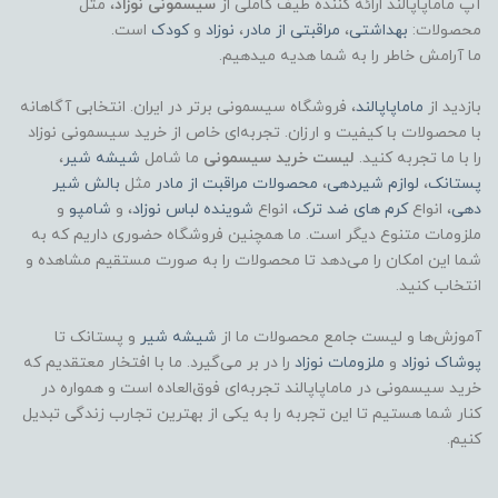
آپ ماماپاپالند
ارائه کننده طیف کاملی از
سیسمونی نوزاد
، مثل
محصولات:
بهداشتی
،
مراقبتی از مادر
،
نوزاد
و
کودک
است.
ما آرامش خاطر را به شما هدیه میدهیم.
بازدید از
ماماپاپالند
، فروشگاه سیسمونی برتر در ایران. انتخابی آگاهانه
با محصولات با کیفیت و ارزان. تجربه‌ای خاص از خرید سیسمونی نوزاد
را با ما تجربه کنید.
لیست خرید سیسمونی
ما شامل
شیشه شیر
،
پستانک
،
لوازم شیردهی
،
محصولات مراقبت از مادر
مثل
بالش شیر
دهی
، انواع
کرم های ضد ترک
، انواع
شوینده لباس نوزاد
، و
شامپو
و
ملزومات متنوع دیگر است. ما همچنین فروشگاه حضوری داریم که به
شما این امکان را می‌دهد تا محصولات را به صورت مستقیم مشاهده و
انتخاب کنید.
آموزش‌ها و لیست جامع محصولات ما از
شیشه شیر
و پستانک تا
پوشاک
نوزاد
و
ملزومات نوزاد
را در بر می‌گیرد. ما با افتخار معتقدیم که
خرید سیسمونی در ماماپاپالند تجربه‌ای فوق‌العاده است و همواره در
کنار شما هستیم تا این تجربه را به یکی از بهترین تجارب زندگی تبدیل
کنیم.