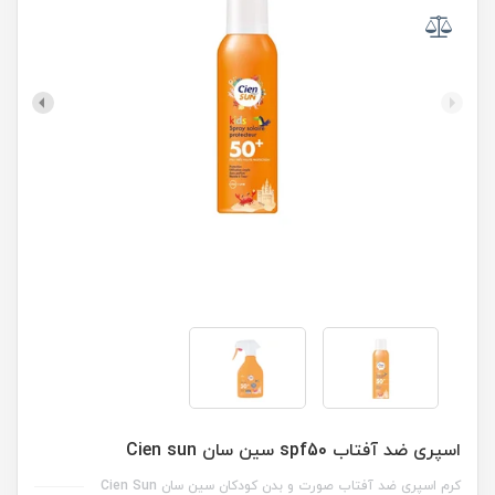
اسپری ضد آفتاب spf50 سین سان Cien sun
کرم اسپری ضد آفتاب صورت و بدن کودکان سین سان Cien Sun