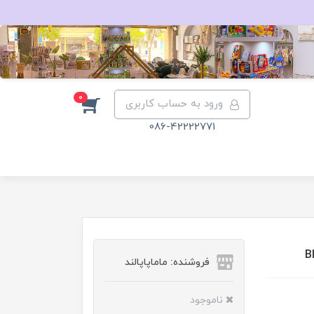
0
ورود به حساب کاربری
086-42222771
فروشنده: ماماپاپالند
ناموجود