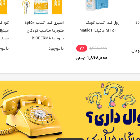
تاب spf50
رول ضد آفتاب کودک
اسپری ضد آفتاب spf50
+SPF50 ماتیلدا Matilda
فتودرما مناسب کودکان
مینرا
بایودرما BIODERMA
حساس ن
ERMA
ناموجود
نامو
7٪
1,998,000
ومان
1,868,000
تومان