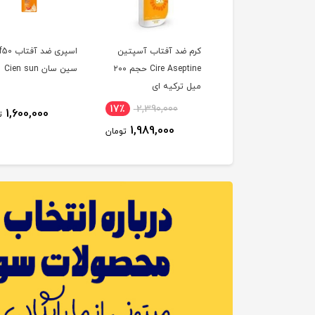
 ضد آفتاب کودک پرو
کرم ضد آفتاب آسپتین
اسپری ضد آف
Cire Aseptine حجم ۲۰۰
سین سان Cien sun
میل ترکیه ای
17٪
2,390,000
19٪
660,000
1,600,000
ت
1,989,000
538,000
تومان
تومان