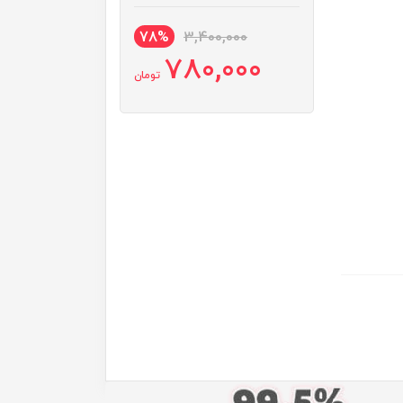
78%
3,400,000
780,000
تومان