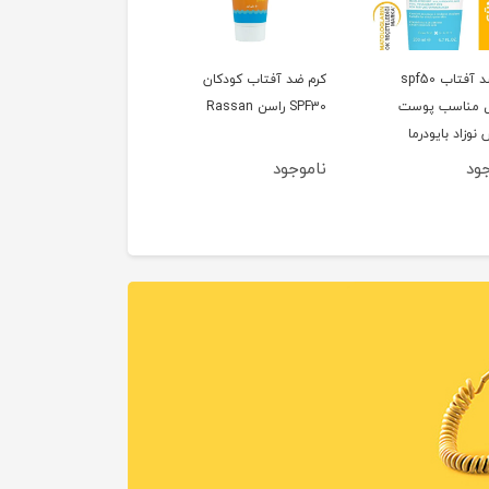
کرم ضد آفتاب spf50
کرم ضد آفتاب کودکان
ل مناسب پوست
SPF30 راسن Rassan
وزاد بایودرما
BIOD
جود
ناموجود