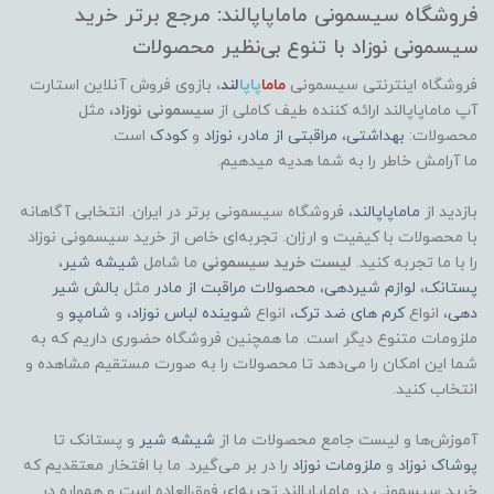
فروشگاه سیسمونی ماماپاپالند: مرجع برتر خرید
سیسمونی نوزاد با تنوع بی‌نظیر محصولات
فروشگاه اینترنتی سیسمونی
ماما
پاپا
لند
،
بازوی فروش آنلاین استارت
آپ ماماپاپالند
ارائه کننده طیف کاملی از
سیسمونی نوزاد
، مثل
محصولات:
بهداشتی
،
مراقبتی از مادر
،
نوزاد
و
کودک
است.
ما آرامش خاطر را به شما هدیه میدهیم.
بازدید از
ماماپاپالند
، فروشگاه سیسمونی برتر در ایران. انتخابی آگاهانه
با محصولات با کیفیت و ارزان. تجربه‌ای خاص از خرید سیسمونی نوزاد
را با ما تجربه کنید.
لیست خرید سیسمونی
ما شامل
شیشه شیر
،
پستانک
،
لوازم شیردهی
،
محصولات مراقبت از مادر
مثل
بالش شیر
دهی
، انواع
کرم های ضد ترک
، انواع
شوینده لباس نوزاد
، و
شامپو
و
ملزومات متنوع دیگر است. ما همچنین فروشگاه حضوری داریم که به
شما این امکان را می‌دهد تا محصولات را به صورت مستقیم مشاهده و
انتخاب کنید.
آموزش‌ها و لیست جامع محصولات ما از
شیشه شیر
و پستانک تا
پوشاک
نوزاد
و
ملزومات نوزاد
را در بر می‌گیرد. ما با افتخار معتقدیم که
خرید سیسمونی در ماماپاپالند تجربه‌ای فوق‌العاده است و همواره در