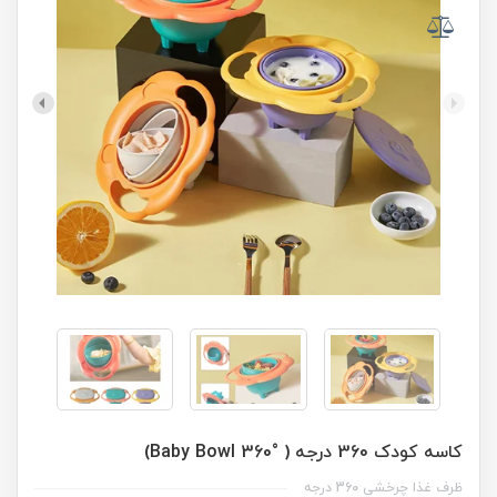
کاسه کودک 360 درجه ( °360 Baby Bowl)
ظرف غذا چرخشی 360 درجه