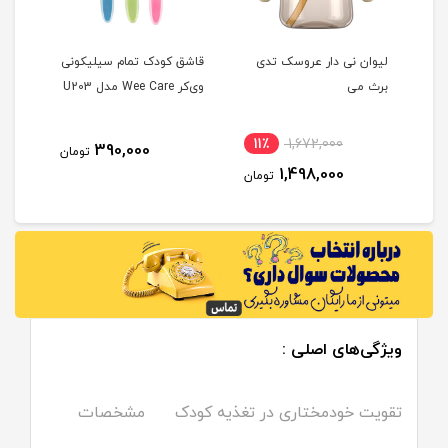
بو
لیوان نی دار عروسک تدی
قاشق کودک تمام سیلیکونی
برث می
وی‌کر Wee Care مدل U203
ماه
11٪
1,672,000
7
390,000
تومان
1,498,000
مان
تومان
ویژگی‌های اصلی :
تقویت خودمختاری در تغذیه کودک
مشخصات