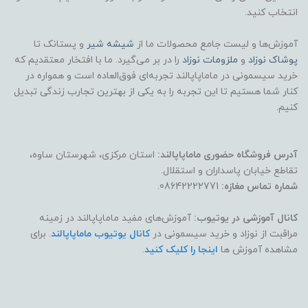
انتخاب کنید.
آموزش‌ها و لیست جامع محصولات ما از
شیشه شیر
و پستانک تا
پوشاک
نوزاد
و
ملزومات نوزاد
را در بر می‌گیرد. ما با افتخار معتقدیم که
خرید سیسمونی در ماماپاپالند تجربه‌ای فوق‌العاده است و همواره در
کنار شما هستیم تا این تجربه را به یکی از بهترین تجارب زندگی تبدیل
کنیم.
آدرس فروشگاه حضوری ماماپاپالند:
استان مرکزی، شهرستان ساوه،
تقاطع خیابان پاسداران و استقلال.
شماره تماس مغازه:
08642222771.
کانال آموزشی در یوتیوب:
آموزش‌های مفید ماماپاپالند در زمینه
مراقبت از نوزاد و خرید سیسمونی در
کانال یوتیوب ماماپاپالند
. برای
مشاهده آموزش ها
اینجا را کلیک کنید
.