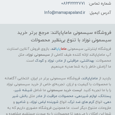
شماره تماس:
08642222771
آدرس ایمیل:
Info@mamapapaland.ir
فروشگاه سیسمونی ماماپاپالند: مرجع برتر خرید
سیسمونی نوزاد با تنوع بی‌نظیر محصولات
فروشگاه اینترنتی سیسمونی
ماما
پاپا
لند
،
بازوی فروش آنلاین استارت
آپ ماماپاپالند
ارائه کننده طیف کاملی از
سیسمونی نوزاد
، مثل
محصولات:
بهداشتی
،
مراقبتی از مادر
،
نوزاد
و
کودک
است.
ما آرامش خاطر را به شما هدیه میدهیم.
بازدید از
ماماپاپالند
، فروشگاه سیسمونی برتر در ایران. انتخابی آگاهانه
با محصولات با کیفیت و ارزان. تجربه‌ای خاص از خرید سیسمونی نوزاد
را با ما تجربه کنید.
لیست خرید سیسمونی
ما شامل
شیشه شیر
،
پستانک
،
لوازم شیردهی
،
محصولات مراقبت از مادر
مثل
بالش شیر
دهی
، انواع
کرم های ضد ترک
، انواع
شوینده لباس نوزاد
، و
شامپو
و
ملزومات متنوع دیگر است. ما همچنین فروشگاه حضوری داریم که به
شما این امکان را می‌دهد تا محصولات را به صورت مستقیم مشاهده و