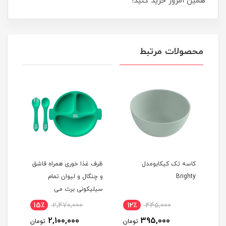
همین امروز خرید کنید!
محصولات مرتبط
 مدل
کاسه تک کیکابومدل
ظرف غذا خوری همراه قاشق
ظرف 
Brighty
و چنگال و لیوان تمام
aboo
سیلیکونی برث می
15٪
2,470,000
12٪
445,000
3
2,100,000
395,000
مان
تومان
تومان