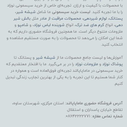
با محصولات با کیفیت و ارزان. تجربه‌ای خاص از خرید سیسمونی نوزاد
را با ما تجربه کنید.
لیست خرید سیسمونی
ما شامل
شیشه شیر
،
پستانک
،
لوازم شیردهی
،
محصولات مراقبت از مادر
مثل
بالش شیر
دهی
، انواع
کرم های ضد ترک
، انواع
شوینده لباس نوزاد
، و
شامپو
و
ملزومات متنوع دیگر است. ما همچنین فروشگاه حضوری داریم که به
شما این امکان را می‌دهد تا محصولات را به صورت مستقیم مشاهده و
انتخاب کنید.
آموزش‌ها و لیست جامع محصولات ما از
شیشه شیر
و پستانک تا
پوشاک
نوزاد
و
ملزومات نوزاد
را در بر می‌گیرد. ما با افتخار معتقدیم که
خرید سیسمونی در ماماپاپالند تجربه‌ای فوق‌العاده است و همواره در
کنار شما هستیم تا این تجربه را به یکی از بهترین تجارب زندگی تبدیل
کنیم.
آدرس فروشگاه حضوری ماماپاپالند:
استان مرکزی، شهرستان ساوه،
تقاطع خیابان پاسداران و استقلال.
شماره تماس مغازه:
08642222771.