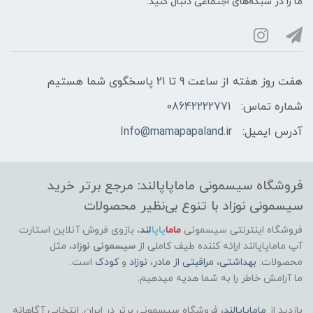
ما را در شبکه‌های اجتماعی دنبال کنید:
هفت روز هفته از ساعت 9 تا 21 پاسخگوی شما هستیم
شماره تماس:
08642222771
آدرس ایمیل:
Info@mamapapaland.ir
فروشگاه سیسمونی ماماپاپالند: مرجع برتر خرید
سیسمونی نوزاد با تنوع بی‌نظیر محصولات
فروشگاه اینترنتی سیسمونی
ماما
پاپا
لند
،
بازوی فروش آنلاین استارت
آپ ماماپاپالند
ارائه کننده طیف کاملی از
سیسمونی نوزاد
، مثل
محصولات:
بهداشتی
،
مراقبتی از مادر
،
نوزاد
و
کودک
است.
ما آرامش خاطر را به شما هدیه میدهیم.
بازدید از
ماماپاپالند
، فروشگاه سیسمونی برتر در ایران. انتخابی آگاهانه