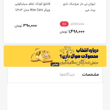
بو
لیوان نی دار عروسک تدی
قاشق کودک تمام سیلیکونی
برث می
وی‌کر Wee Care مدل U203
ماه
11٪
1,672,000
7
390,000
تومان
1,498,000
مان
تومان
مشخصات
دیدگاه‌ها