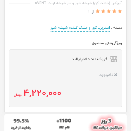
آبچکان (خشک کن) شیشه شیر و سر شیشه اونت AVENT
از 11
دسته :
استریل، گرم و خشک کننده شیشه شیر
ویژگی‌های محصول
فروشنده: ماماپاپالند
ناموجود
4,220,000
تومان