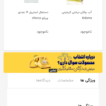
آب چکان درختی کیدزمی
دستمال استریل 16 عددی
گرم 
Kidsme
چیکو chicco
aboo
ناموجود
ناموجود
نام
ویژگی ها
مشخصات
دیدگاه‌ها