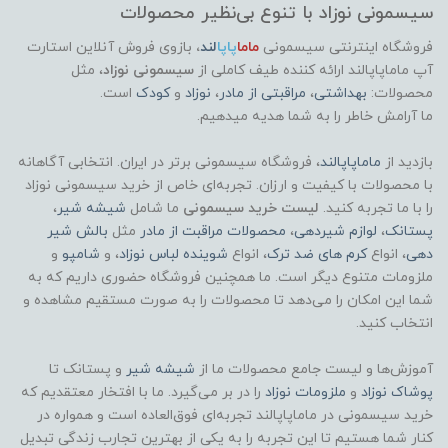
سیسمونی نوزاد با تنوع بی‌نظیر محصولات
فروشگاه اینترنتی سیسمونی
ماما
پاپا
لند
،
بازوی فروش آنلاین استارت
آپ ماماپاپالند
ارائه کننده طیف کاملی از
سیسمونی نوزاد
، مثل
محصولات:
بهداشتی
،
مراقبتی از مادر
،
نوزاد
و
کودک
است.
ما آرامش خاطر را به شما هدیه میدهیم.
بازدید از
ماماپاپالند
، فروشگاه سیسمونی برتر در ایران. انتخابی آگاهانه
با محصولات با کیفیت و ارزان. تجربه‌ای خاص از خرید سیسمونی نوزاد
را با ما تجربه کنید.
لیست خرید سیسمونی
ما شامل
شیشه شیر
،
پستانک
،
لوازم شیردهی
،
محصولات مراقبت از مادر
مثل
بالش شیر
دهی
، انواع
کرم های ضد ترک
، انواع
شوینده لباس نوزاد
، و
شامپو
و
ملزومات متنوع دیگر است. ما همچنین فروشگاه حضوری داریم که به
شما این امکان را می‌دهد تا محصولات را به صورت مستقیم مشاهده و
انتخاب کنید.
آموزش‌ها و لیست جامع محصولات ما از
شیشه شیر
و پستانک تا
پوشاک
نوزاد
و
ملزومات نوزاد
را در بر می‌گیرد. ما با افتخار معتقدیم که
خرید سیسمونی در ماماپاپالند تجربه‌ای فوق‌العاده است و همواره در
کنار شما هستیم تا این تجربه را به یکی از بهترین تجارب زندگی تبدیل