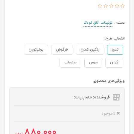
دسته :
تزئینات اتاق کودک
انتخاب طرح:
تدی
رنگین کمان
خرگوش
یونیکورن
گوزن
خرس
سنجاب
ویژگی‌های محصول
فروشنده: ماماپاپالند
ناموجود
880,000