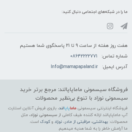
ما را در شبکه‌های اجتماعی دنبال کنید:
هفت روز هفته از ساعت 9 تا 21 پاسخگوی شما هستیم
شماره تماس:
08642222771
آدرس ایمیل:
Info@mamapapaland.ir
فروشگاه سیسمونی ماماپاپالند: مرجع برتر خرید
سیسمونی نوزاد با تنوع بی‌نظیر محصولات
فروشگاه اینترنتی سیسمونی
ماما
پاپا
لند
،
بازوی فروش آنلاین استارت
آپ ماماپاپالند
ارائه کننده طیف کاملی از
سیسمونی نوزاد
، مثل
محصولات:
بهداشتی
،
مراقبتی از مادر
،
نوزاد
و
کودک
است.
ما آرامش خاطر را به شما هدیه میدهیم.