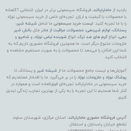
بازدید از
ماماپاپالند
، فروشگاه سیسمونی برتر در ایران. انتخابی آگاهانه
با محصولات با کیفیت و ارزان. تجربه‌ای خاص از خرید سیسمونی نوزاد
را با ما تجربه کنید.
لیست خرید سیسمونی
ما شامل
شیشه شیر
،
پستانک
،
لوازم شیردهی
،
محصولات مراقبت از مادر
مثل
بالش شیر
دهی
، انواع
کرم های ضد ترک
، انواع
شوینده لباس نوزاد
، و
شامپو
و
ملزومات متنوع دیگر است. ما همچنین فروشگاه حضوری داریم که به
شما این امکان را می‌دهد تا محصولات را به صورت مستقیم مشاهده و
انتخاب کنید.
آموزش‌ها و لیست جامع محصولات ما از
شیشه شیر
و پستانک تا
پوشاک
نوزاد
و
ملزومات نوزاد
را در بر می‌گیرد. ما با افتخار معتقدیم که
خرید سیسمونی در ماماپاپالند تجربه‌ای فوق‌العاده است و همواره در
کنار شما هستیم تا این تجربه را به یکی از بهترین تجارب زندگی تبدیل
کنیم.
آدرس فروشگاه حضوری ماماپاپالند:
استان مرکزی، شهرستان ساوه،
تقاطع خیابان پاسداران و استقلال.