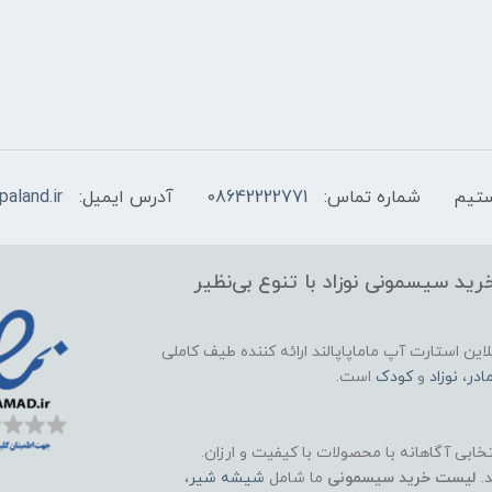
شماره تماس:
08642222771
آدرس ایمیل:
aland.ir
ید سیسمونی نوزاد با تنوع بی‌نظیر
این استارت آپ ماماپاپالند
ارائه کننده طیف کاملی
ادر
،
نوزاد
و
کودک
است.
تخابی آگاهانه با محصولات با کیفیت و ارزان.
د.
لیست خرید سیسمونی
ما شامل
شیشه شیر
،