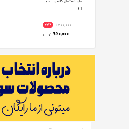
جای دستمال کاغذی ایسیز
isiz
27٪
1,300,000
950,000
تومان