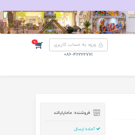
0
ورود به حساب کاربری
086-42222771
فروشنده: ماماپاپالند
آماده ارسال