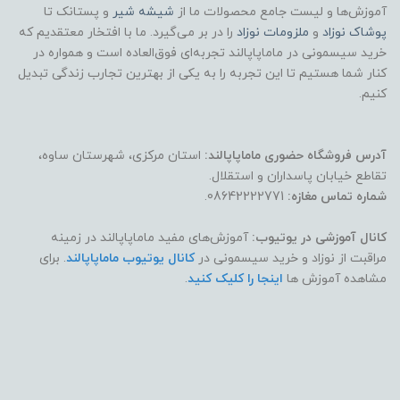
آموزش‌ها و لیست جامع محصولات ما از
شیشه شیر
و پستانک تا
پوشاک
نوزاد
و
ملزومات نوزاد
را در بر می‌گیرد. ما با افتخار معتقدیم که
خرید سیسمونی در ماماپاپالند تجربه‌ای فوق‌العاده است و همواره در
کنار شما هستیم تا این تجربه را به یکی از بهترین تجارب زندگی تبدیل
کنیم.
آدرس فروشگاه حضوری ماماپاپالند:
استان مرکزی، شهرستان ساوه،
تقاطع خیابان پاسداران و استقلال.
شماره تماس مغازه:
08642222771.
کانال آموزشی در یوتیوب:
آموزش‌های مفید ماماپاپالند در زمینه
مراقبت از نوزاد و خرید سیسمونی در
کانال یوتیوب ماماپاپالند
. برای
مشاهده آموزش ها
اینجا را کلیک کنید
.