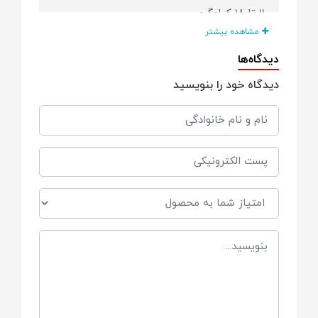
11 تا 18 کیلوگرم
مشاهده بیشتر
نحوه بسته شدن پوشک
دیدگاه‌ها
دیدگاه خود را بنویسید
چسبی
حاوی
عصاره آلوئه ورا و بابونه , روغن زیتون و
ویتامین E
فاقد
فاقد BPA، عطر و پارابن