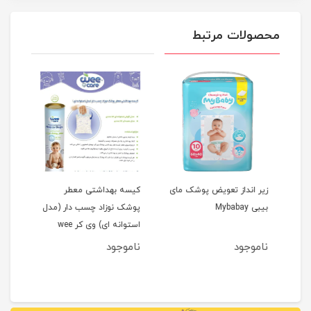
محصولات مرتبط
زیر انداز تعویض پوشک مای
کیسه بهداشتی معطر
بیبی Mybabay
پوشک نوزاد چسب دار (مدل
24 عددی هانیز Honeys
استوانه ای) وی کر wee
care
ناموجود
ناموجود
نام
2
مان