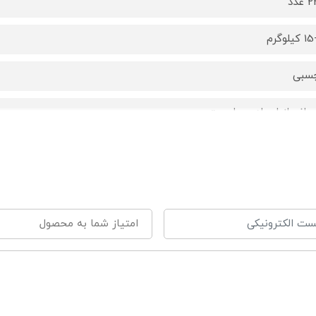
 عدد
گرم
سبی
 مانع از ایجاد حساسیت
فاقد لاتکس، پارابن و BPA
 سازگار با پوست لطیف نوزاد، نرم مانند پنبه
 دارای تکنولوژی عبور هوا
 لایه رویی و پشتی نرم، با قابلیت عبور هوا
 دارای دو لایه محافظ کشسان