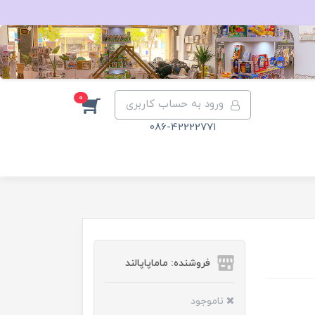
0
ورود به حساب کاربری
086-42222771
فروشنده: ماماپاپالند
ناموجود