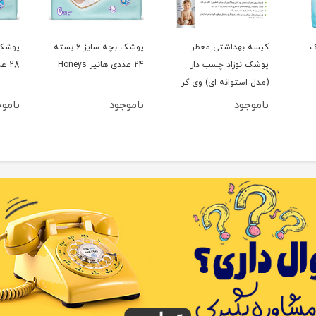
ک
کیسه بهداشتی معطر
پوشک بچه سایز 6 بسته
پوشک نوزاد چسب دار
24 عددی هانیز Honeys
28 عددی هانیز Honeys
(مدل استوانه ای) وی کر
wee care
ناموجود
ناموجود
نامو