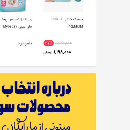
پودر بچه تالک حجم 150
پوشک کانفی CONFY
زیر انداز تعویض پوش
 چیکو Chicco
PREMIUM
مای بیبی Mybabay
ناموجود
27٪
1,640,000
42٪
1,450,000
1,198,000
842,000
تومان
تومان