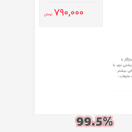
790,000
تومان
از ایجاد حساسیت - فاقد لاتکس، پارابن و BPA - سازگار با
پشتی نرم، با
نی بیشتر -
 مایعات -