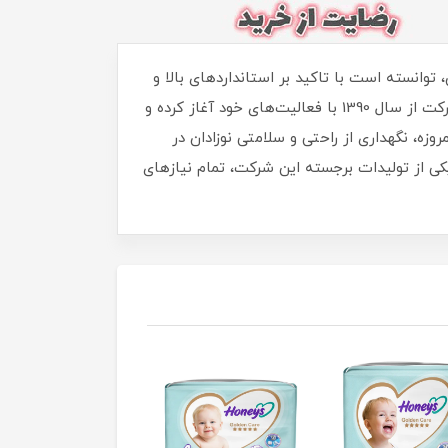
کودکان، توانسته است با تاکید بر استانداردهای بالا و
کیفیت بی‌نظیر، جایگاه خود را در بازار ایران به مثابه یکی از معتبرترین و محبوب‌ترین برندهای پوشک ارتقاء دهد. این شرکت از سال 1390 با فعالیت‌های خود آغاز کرده و
.امروزه، نگهداری از راحتی و سلامتی نوزادان در
 6 بسته 24 عددی از برند مولفیکس به عنوان یکی از تولیدات برجسته این شرکت، تمام نیازهای