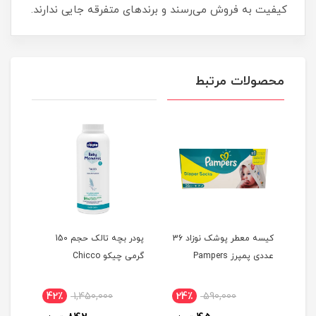
کیفیت به فروش می‌رسند و برندهای متفرقه جایی ندارند.
محصولات مرتبط
دی وی
کیسه معطر پوشک نوزاد 36
پودر بچه تالک حجم 150
عددی پمپرز Pampers
گرمی چیکو Chicco
IUM
42٪
1,450,000
24٪
590,000
4