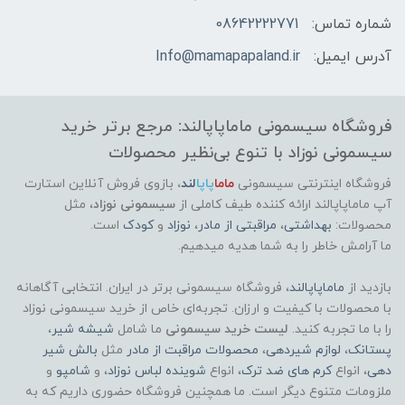
شماره تماس:
08642222771
آدرس ایمیل:
Info@mamapapaland.ir
فروشگاه سیسمونی ماماپاپالند: مرجع برتر خرید
سیسمونی نوزاد با تنوع بی‌نظیر محصولات
فروشگاه اینترنتی سیسمونی
ماما
پاپا
لند
،
بازوی فروش آنلاین استارت
آپ ماماپاپالند
ارائه کننده طیف کاملی از
سیسمونی نوزاد
، مثل
محصولات:
بهداشتی
،
مراقبتی از مادر
،
نوزاد
و
کودک
است.
ما آرامش خاطر را به شما هدیه میدهیم.
بازدید از
ماماپاپالند
، فروشگاه سیسمونی برتر در ایران. انتخابی آگاهانه
با محصولات با کیفیت و ارزان. تجربه‌ای خاص از خرید سیسمونی نوزاد
را با ما تجربه کنید.
لیست خرید سیسمونی
ما شامل
شیشه شیر
،
پستانک
،
لوازم شیردهی
،
محصولات مراقبت از مادر
مثل
بالش شیر
دهی
، انواع
کرم های ضد ترک
، انواع
شوینده لباس نوزاد
، و
شامپو
و
ملزومات متنوع دیگر است. ما همچنین فروشگاه حضوری داریم که به