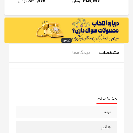
842,000
450,000
مان
تومان
تومان
مشخصات
دیدگاه‌ها
مشخصات
برند
هانیز