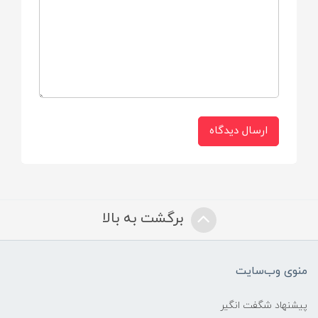
• لایه داخلی نرم و لطیف
• فرم آناتومیک برای راحتی نوزاد
• لایه بیرونی پارچه ای نـرم و لطیـف
ارسال دیدگاه
• دارای لایه عمودی محافظ جهت ممانعت از
نشتی
• چسب مکانیکال جهت باز و بسته شدن راحت
و بدون هیچگونه عوارض پوستی
برگشت به بالا
• دارای لایه فوق جاذب ADL جهت جذب سریع
وجلوگیری از بازگشت مایع به سطح پوست
منوی وب‌سایت
• استفاده از بهترین نوع ترکیب مواد و پودر
پیشنهاد شگفت انگیر