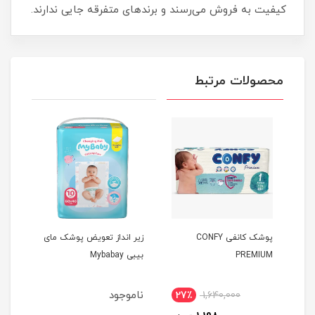
کیفیت به فروش می‌رسند و برندهای متفرقه جایی ندارند.
محصولات مرتبط
15
پوشک کانفی CONFY
زیر انداز تعویض پوشک مای
کیسه
PREMIUM
بیبی Mybabay
پوشک
care
ناموجود
نام
27٪
1,640,000
4