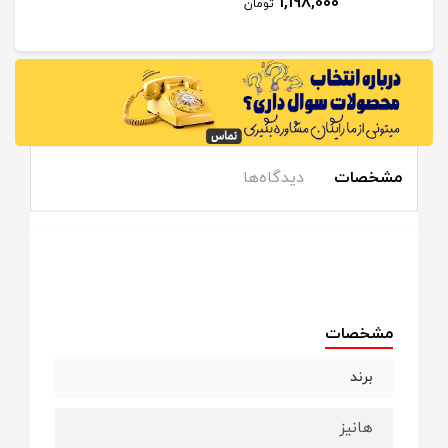
1,198,000
مان
تومان
مشخصات
دیدگاه‌ها
مشخصات
برند
هانیز