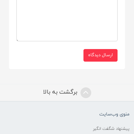
• لایه داخلی نرم و لطیف
• فرم آناتومیک برای راحتی نوزاد
• لایه بیرونی پارچه ای نـرم و لطیـف
ارسال دیدگاه
• دارای لایه عمودی محافظ جهت ممانعت از
نشتی
• چسب مکانیکال جهت باز و بسته شدن راحت
و بدون هیچگونه عوارض پوستی
برگشت به بالا
• دارای لایه فوق جاذب ADL جهت جذب سریع
وجلوگیری از بازگشت مایع به سطح پوست
منوی وب‌سایت
• استفاده از بهترین نوع ترکیب مواد و پودر
پیشنهاد شگفت انگیر