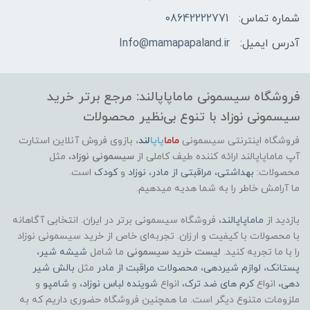
شماره تماس:
08642222771
آدرس ایمیل:
Info@mamapapaland.ir
فروشگاه سیسمونی ماماپاپالند: مرجع برتر خرید
سیسمونی نوزاد با تنوع بی‌نظیر محصولات
فروشگاه اینترنتی سیسمونی
ماما
پاپا
لند
،
بازوی فروش آنلاین استارت
آپ ماماپاپالند
ارائه کننده طیف کاملی از
سیسمونی نوزاد
، مثل
محصولات:
بهداشتی
،
مراقبتی از مادر
،
نوزاد
و
کودک
است.
ما آرامش خاطر را به شما هدیه میدهیم.
بازدید از
ماماپاپالند
، فروشگاه سیسمونی برتر در ایران. انتخابی آگاهانه
با محصولات با کیفیت و ارزان. تجربه‌ای خاص از خرید سیسمونی نوزاد
را با ما تجربه کنید.
لیست خرید سیسمونی
ما شامل
شیشه شیر
،
پستانک
،
لوازم شیردهی
،
محصولات مراقبت از مادر
مثل
بالش شیر
دهی
، انواع
کرم های ضد ترک
، انواع
شوینده لباس نوزاد
، و
شامپو
و
ملزومات متنوع دیگر است. ما همچنین فروشگاه حضوری داریم که به