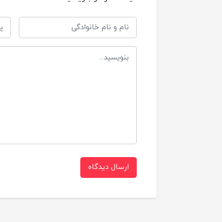
ط
قدرت جذب:
ف
ت
ضدحساسیت:
ب
جلوگیری از نشت:
م
کاربرد:
ب
شرکت سازنده:
ارسال دیدگاه