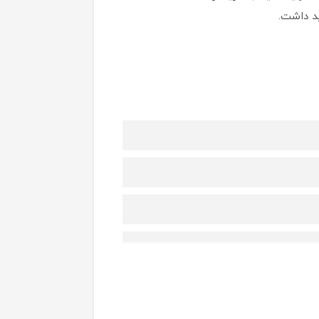
ید داشت.
طیف با پوست