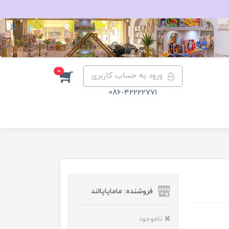
0
ورود به حساب کاربری
086-42222771
فروشنده: ماماپاپالند
ناموجود