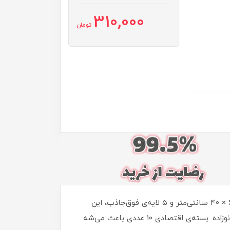
310,000
تومان
زیرانداز تعویض ۱۰ عددی مای بیبی، انتخابی عالی برای والدینیه که دنبال بهداشت، راحتی و صرفه‌جویی هستند. با ابعاد ۶۰ × ۴۰ سانتی‌متر و ۵ لایه‌ی فوق‌جاذب، این
زیرانداز بهترین محافظت رو در برابر نشت مایعات ارائه می‌ده. لایه‌ی بالایی نرم و ضدحساسیته و مناسب پوست حساس نوزاده. بسته‌ی اقتصادی ۱۰ عددی باعث می‌شه