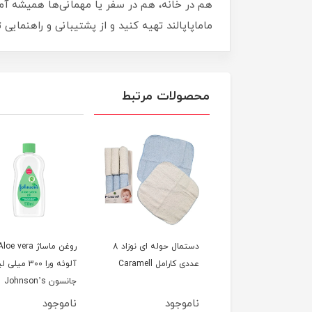
هم در خانه، هم در سفر یا مهمانی‌ها همیشه آما
ماماپاپالند تهیه کنید و از پشتیبانی و راهنمای
محصولات مرتبط
ول پاک کننده کودک
دستمال حوله ای نوزاد 8
روغن ماساژ loe vera
Mati
عددی کارامل Caramell
آلوئه ورا 300 میلی
جانسون Johnson’s
وجود
ناموجود
ناموجود