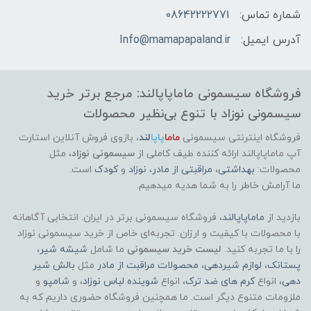
شماره تماس:
08642222771
آدرس ایمیل:
Info@mamapapaland.ir
فروشگاه سیسمونی ماماپاپالند: مرجع برتر خرید
سیسمونی نوزاد با تنوع بی‌نظیر محصولات
فروشگاه اینترنتی سیسمونی
ماما
پاپا
لند
،
بازوی فروش آنلاین استارت
آپ ماماپاپالند
ارائه کننده طیف کاملی از
سیسمونی نوزاد
، مثل
محصولات:
بهداشتی
،
مراقبتی از مادر
،
نوزاد
و
کودک
است.
ما آرامش خاطر را به شما هدیه میدهیم.
بازدید از
ماماپاپالند
، فروشگاه سیسمونی برتر در ایران. انتخابی آگاهانه
با محصولات با کیفیت و ارزان. تجربه‌ای خاص از خرید سیسمونی نوزاد
را با ما تجربه کنید.
لیست خرید سیسمونی
ما شامل
شیشه شیر
،
پستانک
،
لوازم شیردهی
،
محصولات مراقبت از مادر
مثل
بالش شیر
دهی
، انواع
کرم های ضد ترک
، انواع
شوینده لباس نوزاد
، و
شامپو
و
ملزومات متنوع دیگر است. ما همچنین فروشگاه حضوری داریم که به