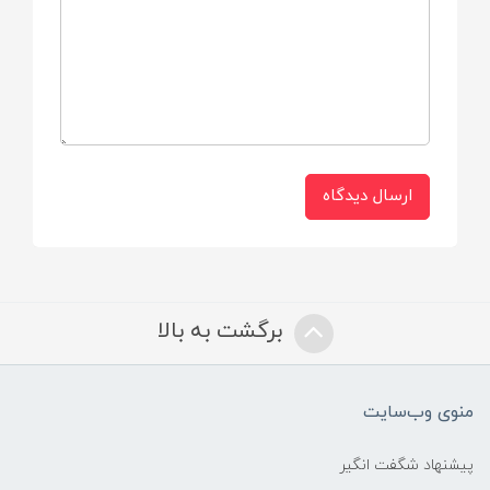
رنگ و رایحه:
بدون رنگ مصنوعی، رایحه بسیار ملایم
ایمنی و استانداردها:
ارسال دیدگاه
تست‌شده توسط متخصصان پوست
(Dermatologically Tested)
فاقد پارابن و فتالات
برگشت به بالا
مناسب پوست‌های حساس و مستعد اگزما
بسته‌بندی:
منوی وب‌سایت
پلاستیکی با درپوش فشاری برای حفظ رطوبت
پیشنهاد شگفت انگیر