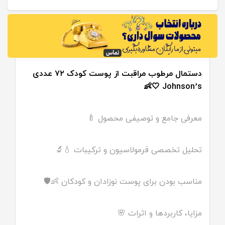
دستمال مرطوب مراقبت از پوست کودک ۷۲ عددی
Johnson’s 🤍👶
معرفی جامع و توصیفی محصول 🍼
تحلیل تخصصی فرمولاسیون و ترکیبات 💧🔬
مناسب بودن برای پوست نوزادان و کودکان 👶🛡
مزایا، کاربردها و اثرات 🌸