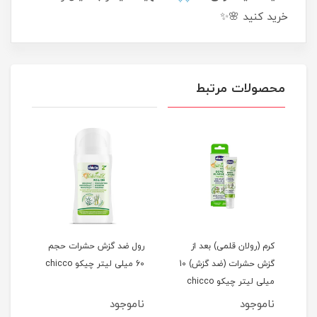
خرید کنید 🌸✨
محصولات مرتبط
رول ضد گزش حشرات حجم
محافظ و ضربه گیر سر نوزاد
محاف
گزش حشرات (ضد گزش) 10
60 میلی لیتر چیکو chicco
طرح خرگوش baby dream
کودک
kmak
ناموجود
ناموجود
نام