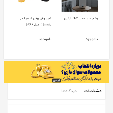
شیردوش برقی امسیگ (
دستگاه بخور سرد امسیگ (
دس
Emsig ) مدل BP86
Emsig ) مدل US408-PLUS
) م
ناموجود
ناموجود
نا
مشخصات
دیدگاه‌ها