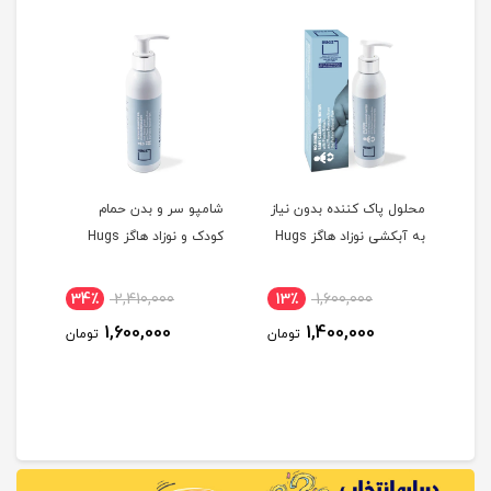
محلول پاک کننده بدون نیاز
شامپو سر و بدن حمام
شامپ
به آبکشی نوزاد هاگز Hugs
کودک و نوزاد هاگز Hugs
هاگز gs
34٪
2,410,000
13٪
1,600,000
2
1,600,000
1,400,000
مان
تومان
تومان