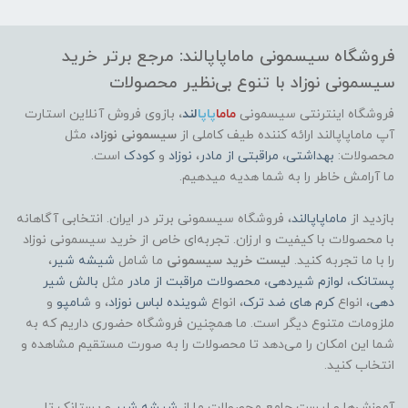
فروشگاه سیسمونی ماماپاپالند: مرجع برتر خرید
سیسمونی نوزاد با تنوع بی‌نظیر محصولات
فروشگاه اینترنتی سیسمونی
ماما
پاپا
لند
،
بازوی فروش آنلاین استارت
آپ ماماپاپالند
ارائه کننده طیف کاملی از
سیسمونی نوزاد
، مثل
محصولات:
بهداشتی
،
مراقبتی از مادر
،
نوزاد
و
کودک
است.
ما آرامش خاطر را به شما هدیه میدهیم.
بازدید از
ماماپاپالند
، فروشگاه سیسمونی برتر در ایران. انتخابی آگاهانه
با محصولات با کیفیت و ارزان. تجربه‌ای خاص از خرید سیسمونی نوزاد
را با ما تجربه کنید.
لیست خرید سیسمونی
ما شامل
شیشه شیر
،
پستانک
،
لوازم شیردهی
،
محصولات مراقبت از مادر
مثل
بالش شیر
دهی
، انواع
کرم های ضد ترک
، انواع
شوینده لباس نوزاد
، و
شامپو
و
ملزومات متنوع دیگر است. ما همچنین فروشگاه حضوری داریم که به
شما این امکان را می‌دهد تا محصولات را به صورت مستقیم مشاهده و
انتخاب کنید.
آموزش‌ها و لیست جامع محصولات ما از
شیشه شیر
و پستانک تا