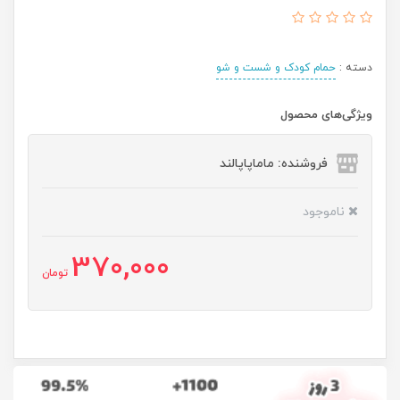
دسته :
حمام کودک و شست و شو
ویژگی‌های محصول
فروشنده: ماماپاپالند
ناموجود
370,000
تومان