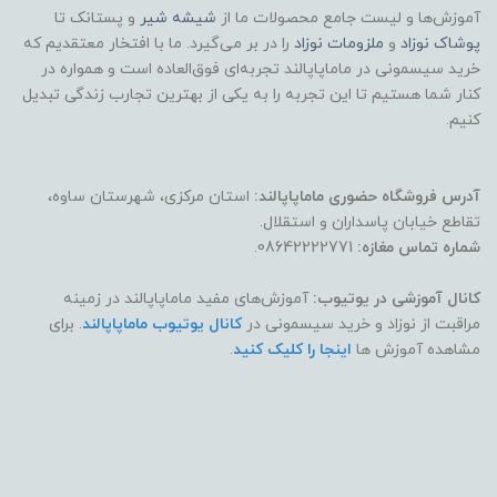
آموزش‌ها و لیست جامع محصولات ما از
شیشه شیر
و پستانک تا
پوشاک
نوزاد
و
ملزومات نوزاد
را در بر می‌گیرد. ما با افتخار معتقدیم که
خرید سیسمونی در ماماپاپالند تجربه‌ای فوق‌العاده است و همواره در
کنار شما هستیم تا این تجربه را به یکی از بهترین تجارب زندگی تبدیل
کنیم.
آدرس فروشگاه حضوری ماماپاپالند:
استان مرکزی، شهرستان ساوه،
تقاطع خیابان پاسداران و استقلال.
شماره تماس مغازه:
08642222771.
کانال آموزشی در یوتیوب:
آموزش‌های مفید ماماپاپالند در زمینه
مراقبت از نوزاد و خرید سیسمونی در
کانال یوتیوب ماماپاپالند
. برای
مشاهده آموزش ها
اینجا را کلیک کنید
.