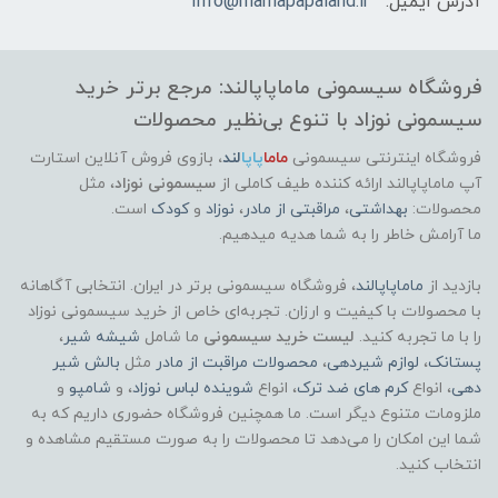
آدرس ایمیل:
Info@mamapapaland.ir
فروشگاه سیسمونی ماماپاپالند: مرجع برتر خرید
سیسمونی نوزاد با تنوع بی‌نظیر محصولات
فروشگاه اینترنتی سیسمونی
ماما
پاپا
لند
،
بازوی فروش آنلاین استارت
آپ ماماپاپالند
ارائه کننده طیف کاملی از
سیسمونی نوزاد
، مثل
محصولات:
بهداشتی
،
مراقبتی از مادر
،
نوزاد
و
کودک
است.
ما آرامش خاطر را به شما هدیه میدهیم.
بازدید از
ماماپاپالند
، فروشگاه سیسمونی برتر در ایران. انتخابی آگاهانه
با محصولات با کیفیت و ارزان. تجربه‌ای خاص از خرید سیسمونی نوزاد
را با ما تجربه کنید.
لیست خرید سیسمونی
ما شامل
شیشه شیر
،
پستانک
،
لوازم شیردهی
،
محصولات مراقبت از مادر
مثل
بالش شیر
دهی
، انواع
کرم های ضد ترک
، انواع
شوینده لباس نوزاد
، و
شامپو
و
ملزومات متنوع دیگر است. ما همچنین فروشگاه حضوری داریم که به
شما این امکان را می‌دهد تا محصولات را به صورت مستقیم مشاهده و
انتخاب کنید.