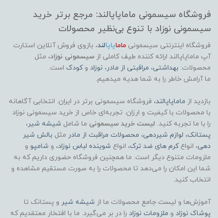
فروشگاه سیسمونی ماماپاپالند: مرجع برتر خرید
سیسمونی نوزاد با تنوع بی‌نظیر محصولات
فروشگاه اینترنتی سیسمونی
ماما
پاپا
لند
،
بازوی فروش آنلاین استارت
آپ ماماپاپالند
ارائه کننده طیف کاملی از
سیسمونی نوزاد
، مثل
محصولات:
بهداشتی
،
مراقبتی از مادر
،
نوزاد
و
کودک
است.
ما آرامش خاطر را به شما هدیه میدهیم.
بازدید از
ماماپاپالند
، فروشگاه سیسمونی برتر در ایران. انتخابی آگاهانه
با محصولات با کیفیت و ارزان. تجربه‌ای خاص از خرید سیسمونی نوزاد
را با ما تجربه کنید.
لیست خرید سیسمونی
ما شامل
شیشه شیر
،
پستانک
،
لوازم شیردهی
،
محصولات مراقبت از مادر
مثل
بالش شیر
دهی
، انواع
کرم های ضد ترک
، انواع
شوینده لباس نوزاد
، و
شامپو
و
ملزومات متنوع دیگر است. ما همچنین فروشگاه حضوری داریم که به
شما این امکان را می‌دهد تا محصولات را به صورت مستقیم مشاهده و
انتخاب کنید.
آموزش‌ها و لیست جامع محصولات ما از
شیشه شیر
و پستانک تا
پوشاک
نوزاد
و
ملزومات نوزاد
را در بر می‌گیرد. ما با افتخار معتقدیم که