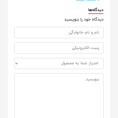
دیدگاه‌ها
ترکیب مواد فعال:
دیدگاه خود را بنویسید
مواد نرم‌کننده ملایم، بدون الکل و پارابن، فاقد
صابون قوی
pH متعادل:
طراحی شده برای سازگاری با پوست نوزاد و
کاهش تحریک پوست
ابعاد هر دستمال:
تقریباً ۱۵ × ۱۸ سانتی‌متر — مناسب برای
پاکسازی دست، صورت و نواحی پوشک
درپوش بسته‌بندی: