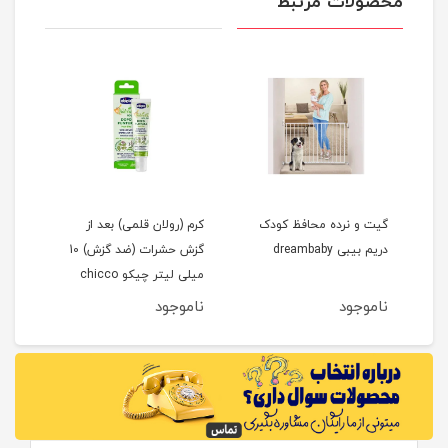
محصولات مرتبط
کرم (رولان قلمی) بعد از
رول ضد گزش حشرات حجم
محاف
گزش حشرات (ضد گزش) 10
60 میلی لیتر چیکو chicco
طرح خر
میلی لیتر چیکو chicco
ناموجود
ناموجود
نام