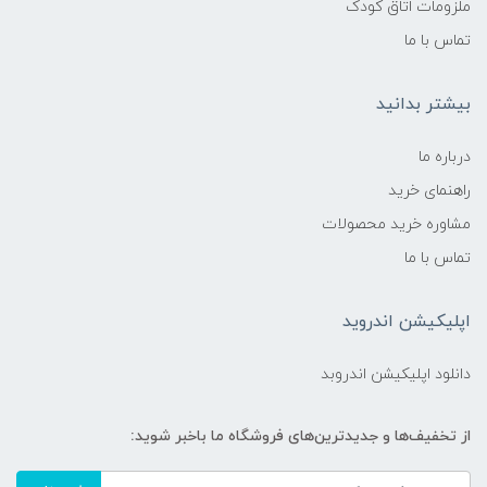
ملزومات اتاق کودک
تماس با ما
تعداد دستمال در بسته:
۳۰ عدد (نسخه اصلی این سری در 30ct عرضه
بیشتر بدانید
می‌شود)
درباره ما
نوع بسته‌بندی:
راهنمای خرید
مشاوره خرید محصولات
پاکت درب‌دار با چسب رطوبت‌گیر
تماس با ما
ویژگی بسته‌بندی:
اپلیکیشن اندروید
سبک، کم‌حجم و مناسب حمل در کیف یا ساک
نوزاد
دانلود اپلیکیشن اندروبد
ابعاد دستمال:
از تخفیف‌ها و جدیدترین‌های فروشگاه ما باخبر شوید:
حدود 15×20 سانتی‌متر