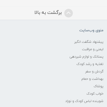
❌ الکل
برگشت به بالا
❌ پارابن
❌ فتالات
منوی وب‌سایت
❌ عطر مصنوعی
پیشنهاد شگفت انگیر
ایمنی و مراقبت
❌ رنگ
پستانک و لوازم شیردهی
تغذیه و رشد کودک
❌ سولفات
گردش و سفر
بهداشت و حمام
❌ مواد شوینده قوی
پوشاک
نوع بافت:
خواب کودک
شوینده لباس کودک و نوزاد
الیاف گیاهی – پلاستیک فری (Plastic-Free)