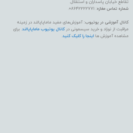
تقاطع خیابان پاسداران و استقلال.
شماره تماس مغازه:
08642222771.
استفاده در مهمانی، بیرون رفتن، سفر
کانال آموزشی در یوتیوب:
آموزش‌های مفید ماماپاپالند در زمینه
مناسب استفاده سریع بدون نیاز به آب
مراقبت از نوزاد و خرید سیسمونی در
کانال یوتیوب ماماپاپالند
. برای
مشاهده آموزش ها
اینجا را کلیک کنید
.