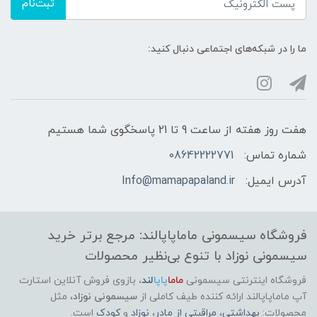
ثبت‌نام
👶 ویژگی‌ها و عملکرد:
ما را در شبکه‌های اجتماعی دنبال کنید:
مناسب پوست‌های حساس
قابل استفاده روزمره بدون نیاز به آبکشی
هفت روز هفته از ساعت 9 تا 21 پاسخگوی شما هستیم
خاصیت تسکین‌دهنده برای پوست خشک یا
شماره تماس:
08642222771
قرمز اطراف بینی
آدرس ایمیل:
Info@mamapapaland.ir
قدرت پاک‌کنندگی ملایم برای صورت و بینی
بافت بسیار نرم برای جلوگیری از خراش روی
فروشگاه سیسمونی ماماپاپالند: مرجع برتر خرید
پوست نوزاد
سیسمونی نوزاد با تنوع بی‌نظیر محصولات
فروشگاه اینترنتی سیسمونی
ماما
پاپا
لند
،
بازوی فروش آنلاین استارت
بدون ایجاد چسبندگی روی پوست بعد از
آپ ماماپاپالند
ارائه کننده طیف کاملی از
سیسمونی نوزاد
، مثل
استفاده
محصولات:
بهداشتی
،
مراقبتی از مادر
،
نوزاد
و
کودک
است.