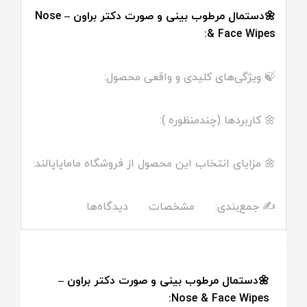
🌼دستمال مرطوب بینی و صورت دکتر براون – Nose
& Face Wipes:
🍃 ویژگی‌های کلیدی و واقعی محصول:
🌼 کاربردها (چندمنظوره ):
🌼 مزایای انتخاب این محصول از فروشگاه ماماپاپالند:
✍️ جمع‌بندی:
مشخصات
دیدگاه‌ها
🌼دستمال مرطوب بینی و صورت دکتر براون –
Nose & Face Wipes: