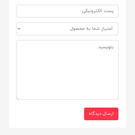
نوزادان و کودکان از بدو تولد (0m+)
مورد استفاده:
پاکسازی بینی، صورت، اطراف دهان، آثار غذا،
ترشحات خشک‌شده و آلودگی روزانه
عصاره کالاندولا (گل همیشه‌بهار):
کاهش التهاب و تسکین پوست
زایلیتول گیاهی (Natural Xylitol):
پاکسازی مؤثر و ملایم
ارسال دیدگاه
فاقد مواد مضر: