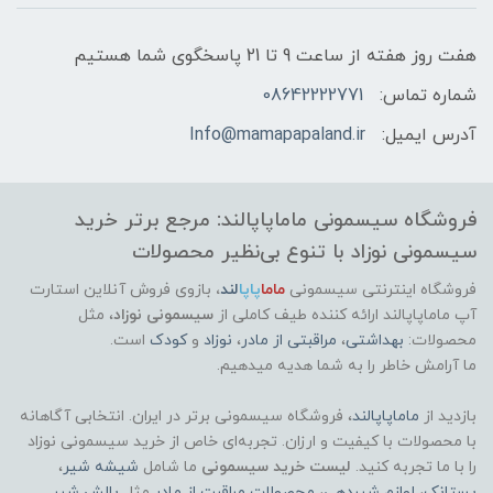
هفت روز هفته از ساعت 9 تا 21 پاسخگوی شما هستیم
شماره تماس:
08642222771
آدرس ایمیل:
Info@mamapapaland.ir
فروشگاه سیسمونی ماماپاپالند: مرجع برتر خرید
سیسمونی نوزاد با تنوع بی‌نظیر محصولات
فروشگاه اینترنتی سیسمونی
ماما
پاپا
لند
،
بازوی فروش آنلاین استارت
آپ ماماپاپالند
ارائه کننده طیف کاملی از
سیسمونی نوزاد
، مثل
محصولات:
بهداشتی
،
مراقبتی از مادر
،
نوزاد
و
کودک
است.
ما آرامش خاطر را به شما هدیه میدهیم.
بازدید از
ماماپاپالند
، فروشگاه سیسمونی برتر در ایران. انتخابی آگاهانه
با محصولات با کیفیت و ارزان. تجربه‌ای خاص از خرید سیسمونی نوزاد
را با ما تجربه کنید.
لیست خرید سیسمونی
ما شامل
شیشه شیر
،
پستانک
،
لوازم شیردهی
،
محصولات مراقبت از مادر
مثل
بالش شیر