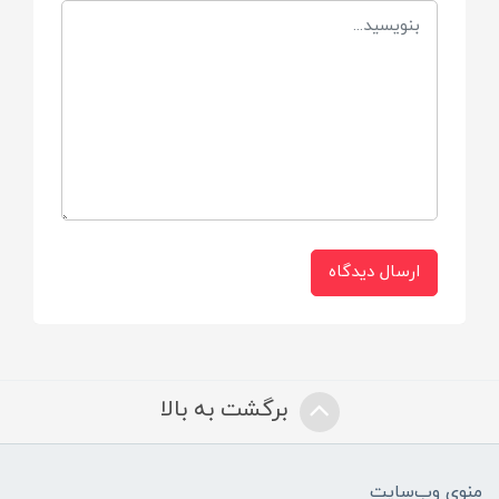
• لایه داخلی نرم و لطیف
• فرم آناتومیک برای راحتی نوزاد
• لایه بیرونی پارچه ای نـرم و لطیـف
• دارای لایه عمودی محافظ جهت ممانعت از
نشتی
• چسب مکانیکال جهت باز و بسته شدن راحت
ارسال دیدگاه
و بدون هیچگونه عوارض پوستی
• دارای لایه فوق جاذب ADL جهت جذب سریع
وجلوگیری از بازگشت مایع به سطح پوست
برگشت به بالا
• استفاده از بهترین نوع ترکیب مواد و پودر
جاذب جهت سبک تر شدن و حداکثر جذب
ممکن
منوی وب‌سایت