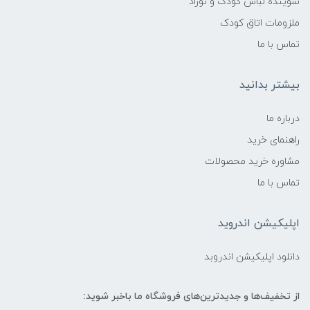
شوینده لباس کودک و نوزاد
ملزومات اتاق کودک
بدون پارابن و الکل
تماس با ما
بدون رنگ مصنوعی
بیشتر بدانید
pH سازگار با پوست نوزاد
درباره ما
بافت:
راهنمای خرید
مشاوره خرید محصولات
سبک، نرم و پودری
تماس با ما
رایحه:
اپلیکیشن اندروید
ملایم و کودک‌پسند 🌸
دانلود اپلیکیشن اندروبد
نحوه مصرف پیشنهادی:
از تخفیف‌ها و جدیدترین‌های فروشگاه ما باخبر شوید: