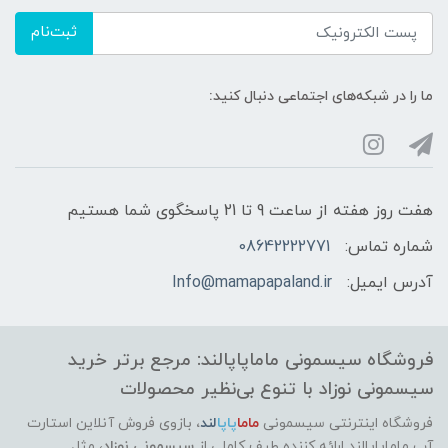
پس از شست‌وشوی ناحیه پوشک و خشک
کردن پوست، مقدار مناسبی از پودر روی پوست
ثبت‌نام
کودک استفاده شود.
ما را در شبکه‌های اجتماعی دنبال کنید:
مزیت اصلی:
محافظت روزانه از پوست، کاهش رطوبت و
ایجاد حس لطافت
هفت روز هفته از ساعت 9 تا 21 پاسخگوی شما هستیم
ایمنی محصول:
شماره تماس:
08642222771
تست‌شده از نظر سازگاری با پوست نوزاد
آدرس ایمیل:
Info@mamapapaland.ir
فروشگاه سیسمونی ماماپاپالند: مرجع برتر خرید
سیسمونی نوزاد با تنوع بی‌نظیر محصولات
فروشگاه اینترنتی سیسمونی
ماما
پاپا
لند
،
بازوی فروش آنلاین استارت
آپ ماماپاپالند
ارائه کننده طیف کاملی از
سیسمونی نوزاد
، مثل