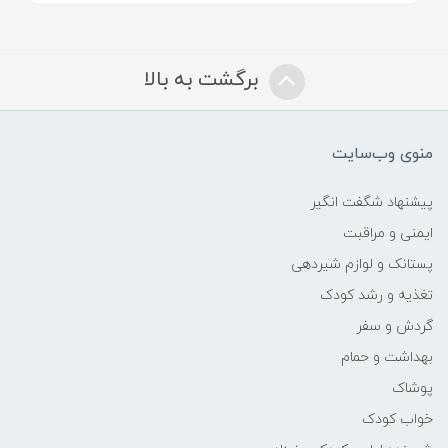
جذب رطوبت پوست
برگشت به بالا
کاهش تعریق ناحیه پوشک
پیشگیری از التهاب و قرمزی پوست
منوی وب‌سایت
ویژگی‌های پوستی:
پیشنهاد شگفت انگیر
نرم‌کننده و محافظ پوست حساس
ایمنی و مراقبت
پستانک و لوازم شیردهی
جلوگیری از تحریک و قرمزی
تغذیه و رشد کودک
گردش و سفر
فاقد مواد حساسیت‌زا
بهداشت و حمام
فرمولاسیون:
پوشاک
خواب کودک
تالک خالص و بسیار نرم