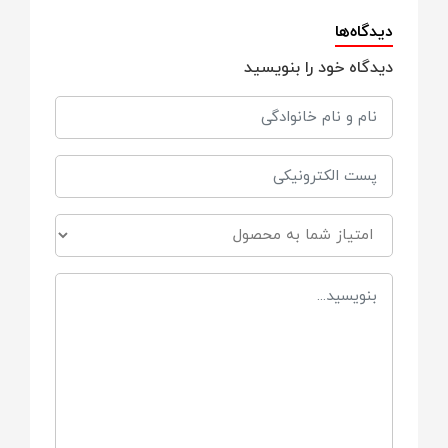
قابل استفاده:
دیدگاه‌ها
دیدگاه خود را بنویسید
یکبارمصرف
تعداد در بسته:
۴۰ عدد (۲۰ جفت)
لایه داخلی (تماس با پوست):
الیاف بسیار نرم، ضدحساسیت و سازگار با
پوست‌های حساس
لایه میانی:
هسته جاذب با قدرت جذب بالا جهت نگه‌داری
مایعات و جلوگیری از بازگشت رطوبت