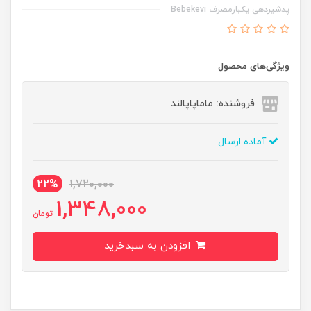
پدشیردهی یکبارمصرف Bebekevi
ویژگی‌های محصول
فروشنده: ماماپاپالند
آماده ارسال
22%
1,720,000
1,348,000
تومان
افزودن به سبدخرید