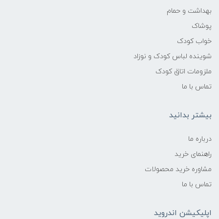
ثبات روی لباس:
بهداشت و حمام
پوشاک
دارای چسب نگهدارنده جهت جلوگیری از
خواب کودک
جابه‌جایی
شوینده لباس کودک و نوزاد
تهویه‌پذیری:
ملزومات اتاق کودک
تماس با ما
مناسب برای کاهش تعریق و جلوگیری از ایجاد
بوی نامطبوع
بیشتر بدانید
ایمنی:
درباره ما
فاقد مواد شیمیایی مضر، بدون ایجاد
راهنمای خرید
حساسیت یا خارش
مشاوره خرید محصولات
تماس با ما
رنگ:
اپلیکیشن اندروید
سفید