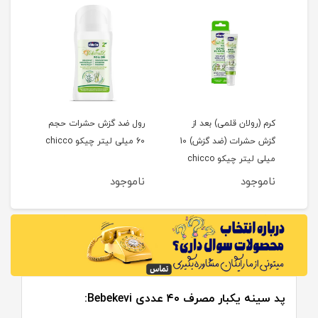
کرم (رولان قلمی) بعد از
رول ضد گزش حشرات حجم
محاف
گزش حشرات (ضد گزش) 10
60 میلی لیتر چیکو chicco
طرح خر
میلی لیتر چیکو chicco
ناموجود
ناموجود
نام
پد سینه یکبار مصرف ۴۰ عددی Bebekevi: