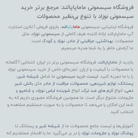
فروشگاه سیسمونی ماماپاپالند: مرجع برتر خرید
سیسمونی نوزاد با تنوع بی‌نظیر محصولات
فروشگاه اینترنتی سیسمونی
ماما
پاپا
لند
،
بازوی فروش آنلاین استارت
آپ ماماپاپالند
ارائه کننده طیف کاملی از
سیسمونی نوزاد
، مثل
محصولات:
بهداشتی
،
مراقبتی از مادر
،
نوزاد
و
کودک
است.
ما آرامش خاطر را به شما هدیه میدهیم.
بازدید از
ماماپاپالند
، فروشگاه سیسمونی برتر در ایران. انتخابی آگاهانه
با محصولات با کیفیت و ارزان. تجربه‌ای خاص از خرید سیسمونی نوزاد
را با ما تجربه کنید.
لیست خرید سیسمونی
ما شامل
شیشه شیر
،
پستانک
،
لوازم شیردهی
،
محصولات مراقبت از مادر
مثل
بالش شیر
دهی
، انواع
کرم های ضد ترک
، انواع
شوینده لباس نوزاد
، و
شامپو
و
ملزومات متنوع دیگر است. ما همچنین فروشگاه حضوری داریم که به
شما این امکان را می‌دهد تا محصولات را به صورت مستقیم مشاهده و
انتخاب کنید.
آموزش‌ها و لیست جامع محصولات ما از
شیشه شیر
و پستانک تا
پوشاک
نوزاد
و
ملزومات نوزاد
را در بر می‌گیرد. ما با افتخار معتقدیم که