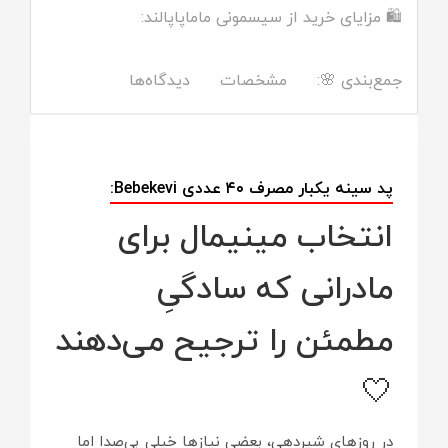
🛍️ مزایای خرید از سیسمونی ماماپاپالند:
جمع‌بندی 🌸:
مشخصات
دیدگاه‌ها
پد سینه یکبار مصرف ۴۰ عددی Bebekevi:
انتخاب مینیمال برای
مادرانی که سادگیِ
مطمئن را ترجیح می‌دهند
🤍
در روزهای شیردهی، بعضی نیازها خیلی بی‌صدا اما