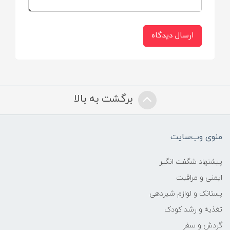
لایه بیرونی:
ارسال دیدگاه
لایه ضدنشت با قابلیت عبور ندادن رطوبت به
لباس
قدرت جذب:
برگشت به بالا
بالا (مناسب استفاده روزانه و شبانه)
ضخامت:
منوی وب‌سایت
نازک و سبک با حفظ قدرت جذب
پیشنهاد شگفت انگیر
ایمنی و مراقبت
طراحی:
پستانک و لوازم شیردهی
تغذیه و رشد کودک
ارگونومیک و متناسب با فرم سینه
گردش و سفر