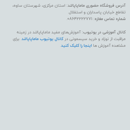
آدرس فروشگاه حضوری ماماپاپالند:
استان مرکزی، شهرستان ساوه،
عدم استفاده از سفیدکننده یا مواد قوی
تقاطع خیابان پاسداران و استقلال.
شماره تماس مغازه:
08642222771.
🔹 قابلیت استفاده مجدد
کانال آموزشی در یوتیوب:
آموزش‌های مفید ماماپاپالند در زمینه
مراقبت از نوزاد و خرید سیسمونی در
کانال یوتیوب ماماپاپالند
. برای
بله (Reusable)
مشاهده آموزش ها
اینجا را کلیک کنید
.
🔹 نوع بسته‌بندی
بسته‌بندی بهداشتی اورجینال چیکو
🔹 تعداد در بسته
۱ عدد ناف‌بند
🔹 وزن