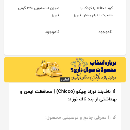
کرم محافظ پا کودک با
صابون لباسشویی 360 گرمی
صابو
خاصیت التیام بخش فیروز
فیروز
ظریف ۴۸0 گرم
ناموجود
ناموجود
نام
2
مان
🍼 ناف‌بند نوزاد چیکو (Chicco) | محافظت ایمن و
بهداشتی از بند ناف نوزاد:
🔬 ۱) معرفی جامع و توصیفی محصول: