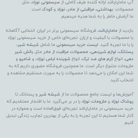
آپ ماماپاپالند
ارائه کننده طیف کاملی از
سیسمونی نوزاد
، مثل
تولد
محصولات:
بهداشتی
،
مراقبتی از مادر
،
نوزاد
و
کودک
است.
ما آرامش خاطر را به شما هدیه میدهیم.
🔹 مناسب برای
بازدید از
ماماپاپالند
، فروشگاه سیسمونی برتر در ایران. انتخابی آگاهانه
نوزاد دختر و پسر
با محصولات با کیفیت و ارزان. تجربه‌ای خاص از خرید سیسمونی نوزاد
را با ما تجربه کنید.
لیست خرید سیسمونی
ما شامل
شیشه شیر
،
پستانک
،
لوازم شیردهی
،
محصولات مراقبت از مادر
مثل
بالش شیر
استفاده در منزل و بیمارستان
دهی
، انواع
کرم های ضد ترک
، انواع
شوینده لباس نوزاد
، و
شامپو
و
ملزومات متنوع دیگر است. ما همچنین فروشگاه حضوری داریم که به
🔹 قابلیت شست‌وشو
شما این امکان را می‌دهد تا محصولات را به صورت مستقیم مشاهده و
انتخاب کنید.
دارد ✔️
آموزش‌ها و لیست جامع محصولات ما از
شیشه شیر
و پستانک تا
پوشاک
نوزاد
و
ملزومات نوزاد
🔹 روش شست‌وشو
را در بر می‌گیرد. ما با افتخار معتقدیم که
خرید سیسمونی در ماماپاپالند تجربه‌ای فوق‌العاده است و همواره در
کنار شما هستیم تا این تجربه را به یکی از بهترین تجارب زندگی تبدیل
شست‌وشوی دستی با آب ولرم
کنیم.
استفاده از شوینده ملایم مخصوص نوزاد