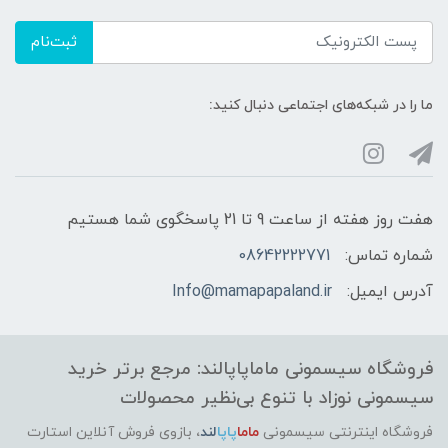
🔹 تأییدیه‌ها
ثبت‌نام
طراحی شده مطابق استانداردهای مراقبت نوزاد
(Baby Care Standards)
ما را در شبکه‌های اجتماعی دنبال کنید:
🔹 کاربرد اصلی
محافظت از بند ناف
هفت روز هفته از ساعت 9 تا 21 پاسخگوی شما هستیم
جلوگیری از تماس لباس و پوشک با ناف
شماره تماس:
08642222771
کمک به خشک شدن سریع‌تر بند ناف
آدرس ایمیل:
Info@mamapapaland.ir
کاهش احتمال التهاب و عفونت
فروشگاه سیسمونی ماماپاپالند: مرجع برتر خرید
🔹 نوع استفاده
سیسمونی نوزاد با تنوع بی‌نظیر محصولات
فروشگاه اینترنتی سیسمونی
ماما
پاپا
لند
،
بازوی فروش آنلاین استارت
روزانه، در روزها و هفته‌های ابتدایی پس از