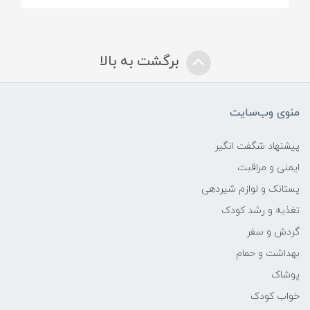
تنفس‌پذیر (Breathable)
✔️ کمک به خشک ماندن ناحیه ناف
برگشت به بالا
✔️ جلوگیری از تجمع رطوبت
منوی وب‌سایت
🔹 نوع دوخت
پیشنهاد شگفت انگیر
دوخت استاندارد و ایمن
ایمنی و مراقبت
پستانک و لوازم شیردهی
فاقد لبه‌های زبر یا آزاردهنده
تغذیه و رشد کودک
گردش و سفر
🔹 خاصیت کشسانی
بهداشت و حمام
کشسانی ملایم و کنترل‌شده
پوشاک
خواب کودک
بدون ایجاد فشار روی شکم نوزاد