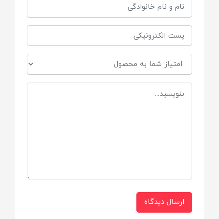
(تولید شده مطابق استانداردهای اروپایی
محصولات نوزاد)
🔹 گروه مصرف
نوزادان از بدو تولد تا افتادن کامل بند ناف
🔹 نوع محصول
محافظ بهداشتی بند ناف (Umbilical Band)
🔹 جنس پارچه
پارچه نرم، لطیف و ضد حساسیت
(Hypoallergenic Fabric)
ارسال دیدگاه
🔹 نوع بافت