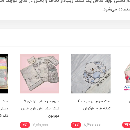
م دستی نوزاد شامل یک تشک زیپ‌دار لحاف و بالش در سایز کوچک 
ستفاده می‌شود.
ست سرویس خواب 4
سرویس خواب نوزادی 5
ست سر
تیکه طرح خرگوش
تیکه برند آرش طرح خرس
مهربون
تک ش
2٪
7,010,000
10٪
8,400,000
41