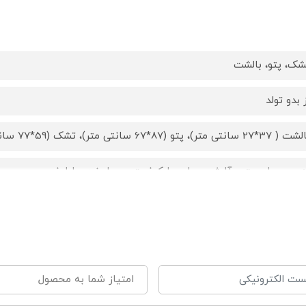
شک، پتو، بالشت
 بدو تولد
37*27 سانتی متر)، پتو (87*67 سانتی متر)، تشک (59*77 سانتی متر)
دون حساسیت و آلرژی ، چاپ با کیفیت، بسیار نرم و لطیف
ا دست و ماشین لباسشویی