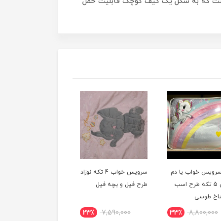
است که به شکل یک کیف کوچک قابلیت حمل
ویس خواب یا دم
سرویس خواب 4 تکه نوزاد
دستی 5 تکه طرح اسب
طرح فیل و بچه فیل
اخ طوسی
23٪
7,590,000
33٪
8,800,000