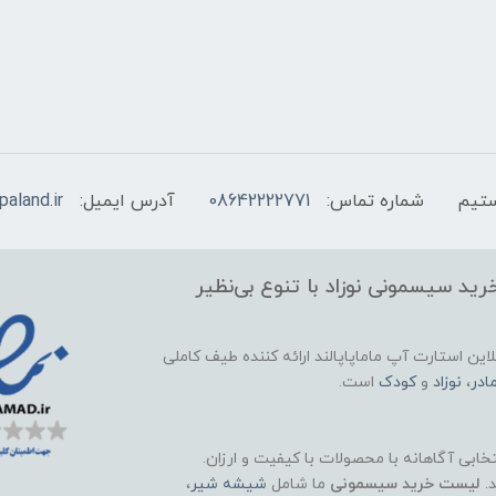
شماره تماس:
08642222771
آدرس ایمیل:
aland.ir
ید سیسمونی نوزاد با تنوع بی‌نظیر
این استارت آپ ماماپاپالند
ارائه کننده طیف کاملی
ادر
،
نوزاد
و
کودک
است.
تخابی آگاهانه با محصولات با کیفیت و ارزان.
د.
لیست خرید سیسمونی
ما شامل
شیشه شیر
،