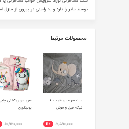
ست مسافرتی نوزاد سرویس خواب مسافرتی یا د
توسط مادر را دارد و به راحتی در بیرون از منزل ا
محصولات مرتبط
یس خواب چهار تکه
ست سرویس خواب 4
سرویس روتختی چاپی
 خرس و شال گردن
تیکه فیل و موش
یونیکورن
٪
10,920,000
11٪
7,590,000
11٪
7,590,000