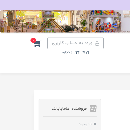
0
ورود به حساب کاربری
086-42222771
فروشنده: ماماپاپالند
ناموجود