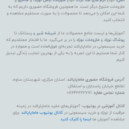
دهی
، انواع
کرم های ضد ترک
، انواع
شوینده لباس نوزاد
، و
شامپو
و
ملزومات متنوع دیگر است. ما همچنین فروشگاه حضوری داریم که به
شما این امکان را می‌دهد تا محصولات را به صورت مستقیم مشاهده و
انتخاب کنید.
آموزش‌ها و لیست جامع محصولات ما از
شیشه شیر
و پستانک تا
پوشاک
نوزاد
و
ملزومات نوزاد
را در بر می‌گیرد. ما با افتخار معتقدیم که
خرید سیسمونی در ماماپاپالند تجربه‌ای فوق‌العاده است و همواره در
کنار شما هستیم تا این تجربه را به یکی از بهترین تجارب زندگی تبدیل
کنیم.
آدرس فروشگاه حضوری ماماپاپالند:
استان مرکزی، شهرستان ساوه،
تقاطع خیابان پاسداران و استقلال.
شماره تماس مغازه:
08642222771.
کانال آموزشی در یوتیوب:
آموزش‌های مفید ماماپاپالند در زمینه
مراقبت از نوزاد و خرید سیسمونی در
کانال یوتیوب ماماپاپالند
. برای
مشاهده آموزش ها
اینجا را کلیک کنید
.