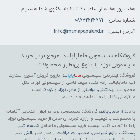
هفت روز هفته از ساعت 9 تا 21 پاسخگوی شما هستیم
شماره تماس:
08642222771
آدرس ایمیل:
Info@mamapapaland.ir
فروشگاه سیسمونی ماماپاپالند: مرجع برتر خرید
سیسمونی نوزاد با تنوع بی‌نظیر محصولات
فروشگاه اینترنتی سیسمونی
ماما
پاپا
لند
،
بازوی فروش آنلاین استارت
آپ ماماپاپالند
ارائه کننده طیف کاملی از
سیسمونی نوزاد
، مثل
محصولات:
بهداشتی
،
مراقبتی از مادر
،
نوزاد
و
کودک
است.
ما آرامش خاطر را به شما هدیه میدهیم.
بازدید از
ماماپاپالند
، فروشگاه سیسمونی برتر در ایران. انتخابی آگاهانه
با محصولات با کیفیت و ارزان. تجربه‌ای خاص از خرید سیسمونی نوزاد
را با ما تجربه کنید.
لیست خرید سیسمونی
ما شامل
شیشه شیر
،
پستانک
،
لوازم شیردهی
،
محصولات مراقبت از مادر
مثل
بالش شیر