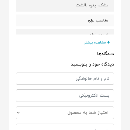
تشک، پتو، بالشت
مناسب برای
از بدو تولد
مشاهده بیشتر
ابعاد
دیدگاه‌ها
دیدگاه خود را بنویسید
بالشت ( 37*27 سانتی متر)، پتو (87*67
سانتی متر)، تشک (59*77 سانتی متر)
ویژگی ها
بدون حساسیت و آلرژی ، چاپ با کیفیت،
بسیار نرم و لطیف
قابل شستشو