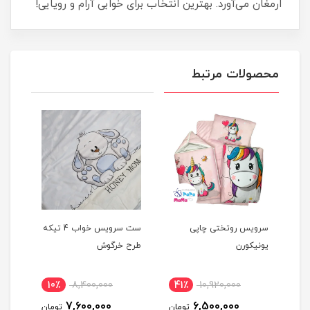
ارمغان می‌آورد. بهترین انتخاب برای خوابی آرام و رویایی!
محصولات مرتبط
 خواب 4 تیکه
سرویس روتختی چاپی
ست سرویس خواب 4 تیکه
یونیکورن
طرح خرگوش
تیکه
مهرب
10٪
8,400,000
41٪
10,920,000
11
7,600,000
6,500,000
مان
تومان
تومان