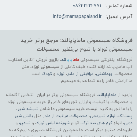
شماره تماس:
08642222771
آدرس ایمیل:
Info@mamapapaland.ir
فروشگاه سیسمونی ماماپاپالند: مرجع برتر خرید
سیسمونی نوزاد با تنوع بی‌نظیر محصولات
فروشگاه اینترنتی سیسمونی
ماما
پاپا
لند
،
بازوی فروش آنلاین استارت
آپ ماماپاپالند
ارائه کننده طیف کاملی از
سیسمونی نوزاد
، مثل
محصولات:
بهداشتی
،
مراقبتی از مادر
،
نوزاد
و
کودک
است.
ما آرامش خاطر را به شما هدیه میدهیم.
بازدید از
ماماپاپالند
، فروشگاه سیسمونی برتر در ایران. انتخابی آگاهانه
با محصولات با کیفیت و ارزان. تجربه‌ای خاص از خرید سیسمونی نوزاد
را با ما تجربه کنید.
لیست خرید سیسمونی
ما شامل
شیشه شیر
،
پستانک
،
لوازم شیردهی
،
محصولات مراقبت از مادر
مثل
بالش شیر
دهی
، انواع
کرم های ضد ترک
، انواع
شوینده لباس نوزاد
، و
شامپو
و
ملزومات متنوع دیگر است. ما همچنین فروشگاه حضوری داریم که به