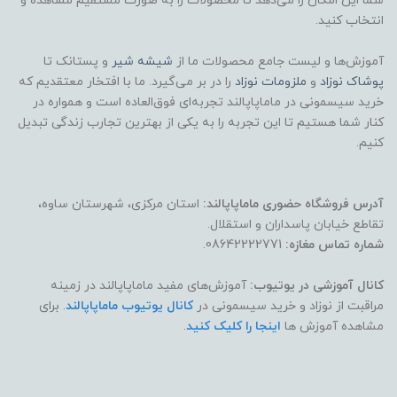
شما این امکان را می‌دهد تا محصولات را به صورت مستقیم مشاهده و
انتخاب کنید.
آموزش‌ها و لیست جامع محصولات ما از
شیشه شیر
و پستانک تا
پوشاک
نوزاد
و
ملزومات نوزاد
را در بر می‌گیرد. ما با افتخار معتقدیم که
خرید سیسمونی در ماماپاپالند تجربه‌ای فوق‌العاده است و همواره در
کنار شما هستیم تا این تجربه را به یکی از بهترین تجارب زندگی تبدیل
کنیم.
آدرس فروشگاه حضوری ماماپاپالند:
استان مرکزی، شهرستان ساوه،
تقاطع خیابان پاسداران و استقلال.
شماره تماس مغازه:
08642222771.
کانال آموزشی در یوتیوب:
آموزش‌های مفید ماماپاپالند در زمینه
مراقبت از نوزاد و خرید سیسمونی در
کانال یوتیوب ماماپاپالند
. برای
مشاهده آموزش ها
اینجا را کلیک کنید
.