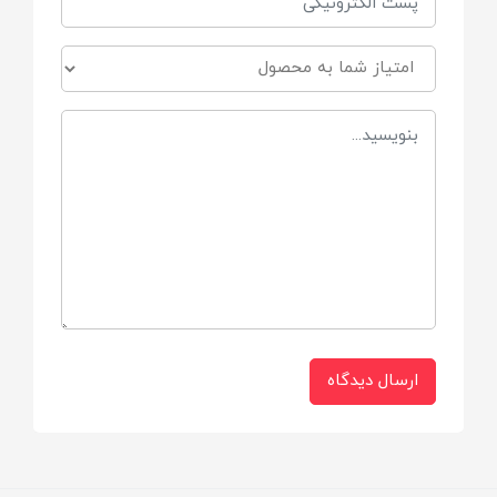
بالش فرم دهی
ابعاد
ابعاد تشک 53 ×80 سانتی متر
ابعاد لحاف 99 ×87 سانتی متر
ابعاد قنداق 53 ×75 سانتی متر
ابعاد بالش 37 ×27 سانتی متر
جنس رویه
ارسال دیدگاه
مخمل نرم