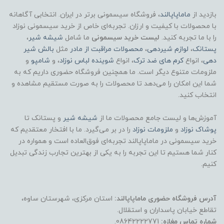
بازدید از
ماماپاپالند
، فروشگاه سیسمونی برتر در ایران. انتخابی آگاهانه
با محصولات با کیفیت و ارزان. تجربه‌ای خاص از خرید سیسمونی نوزاد
را با ما تجربه کنید.
لیست خرید سیسمونی
ما شامل
شیشه شیر
،
پستانک
،
لوازم شیردهی
،
محصولات مراقبت از مادر
مثل
بالش شیر
دهی
، انواع
کرم های ضد ترک
، انواع
شوینده لباس نوزاد
، و
شامپو
و
ملزومات متنوع دیگر است. ما همچنین فروشگاه حضوری داریم که به
شما این امکان را می‌دهد تا محصولات را به صورت مستقیم مشاهده و
انتخاب کنید.
آموزش‌ها و لیست جامع محصولات ما از
شیشه شیر
و پستانک تا
پوشاک
نوزاد
و
ملزومات نوزاد
را در بر می‌گیرد. ما با افتخار معتقدیم که
خرید سیسمونی در ماماپاپالند تجربه‌ای فوق‌العاده است و همواره در
کنار شما هستیم تا این تجربه را به یکی از بهترین تجارب زندگی تبدیل
کنیم.
آدرس فروشگاه حضوری ماماپاپالند:
استان مرکزی، شهرستان ساوه،
تقاطع خیابان پاسداران و استقلال.
شماره تماس مغازه:
08642222771.