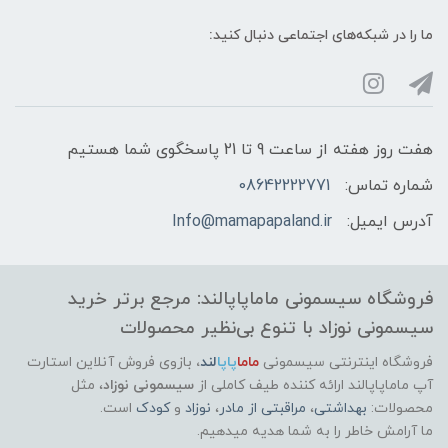
ما را در شبکه‌های اجتماعی دنبال کنید:
هفت روز هفته از ساعت 9 تا 21 پاسخگوی شما هستیم
شماره تماس:
08642222771
آدرس ایمیل:
Info@mamapapaland.ir
فروشگاه سیسمونی ماماپاپالند: مرجع برتر خرید
سیسمونی نوزاد با تنوع بی‌نظیر محصولات
فروشگاه اینترنتی سیسمونی
ماما
پاپا
لند
،
بازوی فروش آنلاین استارت
آپ ماماپاپالند
ارائه کننده طیف کاملی از
سیسمونی نوزاد
، مثل
محصولات:
بهداشتی
،
مراقبتی از مادر
،
نوزاد
و
کودک
است.
ما آرامش خاطر را به شما هدیه میدهیم.