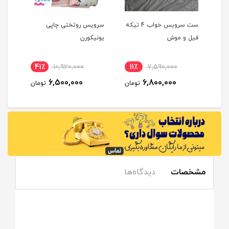
ست سرویس خواب 4 تیکه
سرویس روتختی چاپی
فیل و موش
یونیکورن
طرح
41٪
10,920,000
11٪
7,590,000
11
6,500,000
6,800,000
مان
تومان
تومان
مشخصات
دیدگاه‌ها