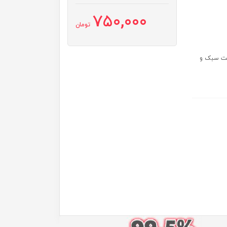
750,000
تومان
یت سبک و