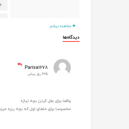
ج
س
مشاهده بیشتر
ق
دیدگاه‌ها
ش
د
Parisa1678
625 روز پیش
ف
از
مناسب برای
واقعا برای بغل کردن بچه نیازه
مخصوصا برای ماهای اول که بچه ریزه می