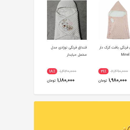
 فرنگی بافت کرک دار
قنداق فرنگی نوزادی مدل
مخمل حبابدار
18٪
1,430,000
21٪
2,490,000
1,180,000
1,980,000
تومان
تومان