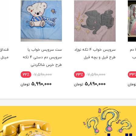
دم
سرویس خواب 4 تکه نوزاد
ست سرویس خواب یا
قنداق
سب
طرح فیل و بچه فیل
سرویس دم دستی 4 تکه
مينل Minel
طرح خرس شالگردنی
22٪
7,590,000
23٪
7,590,000
33
5,990,000
5,890,000
ومان
تومان
تومان