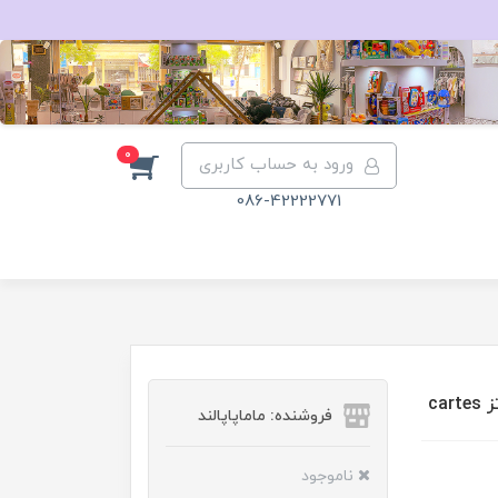
0
ورود به حساب کاربری
086-42222771
ca
فروشنده: ماماپاپالند
ناموجود