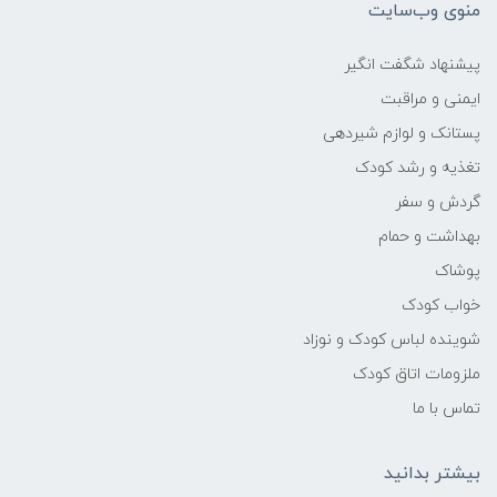
منوی وب‌سایت
انعطاف‌پذیری:
پیشنهاد شگفت انگیر
مناسب بستن راحت بدون فشار یا محدودیت
ایمنی و مراقبت
آزاردهنده
پستانک و لوازم شیردهی
تغذیه و رشد کودک
تنوع رنگ:
گردش و سفر
۷ رنگ (کرم، کله‌غازی، سبز، طوسی، گلبهی،
بهداشت و حمام
سرمه‌ای، صورتی)
پوشاک
خواب کودک
سبک ظاهری:
شوینده لباس کودک و نوزاد
ساده، مینیمال و هماهنگ با سیسمونی‌های
ملزومات اتاق کودک
مدرن
تماس با ما
قابل استفاده در:
بیشتر بدانید