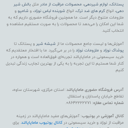
پستانک
،
لوازم شیردهی
،
محصولات مراقبت از مادر
مثل
بالش شیر
دهی
، انواع
کرم های ضد ترک
، انواع
شوینده لباس نوزاد
، و
شامپو
و
ملزومات متنوع دیگر است. ما همچنین فروشگاه حضوری داریم که به
شما این امکان را می‌دهد تا محصولات را به صورت مستقیم مشاهده و
انتخاب کنید.
آموزش‌ها و لیست جامع محصولات ما از
شیشه شیر
و پستانک تا
پوشاک
نوزاد
و
ملزومات نوزاد
را در بر می‌گیرد. ما با افتخار معتقدیم که
خرید سیسمونی در ماماپاپالند تجربه‌ای فوق‌العاده است و همواره در
کنار شما هستیم تا این تجربه را به یکی از بهترین تجارب زندگی تبدیل
کنیم.
آدرس فروشگاه حضوری ماماپاپالند:
استان مرکزی، شهرستان ساوه،
تقاطع خیابان پاسداران و استقلال.
شماره تماس مغازه:
08642222771.
کانال آموزشی در یوتیوب:
آموزش‌های مفید ماماپاپالند در زمینه
مراقبت از نوزاد و خرید سیسمونی در
کانال یوتیوب ماماپاپالند
. برای