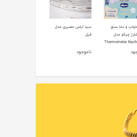
ج
سبد لباس حصیری مدل
سبد لباس حصیری مدل
سبد 
فیل
یونیکورن
ایسیز iz
Ther
ناموجود
ناموجود
نامو