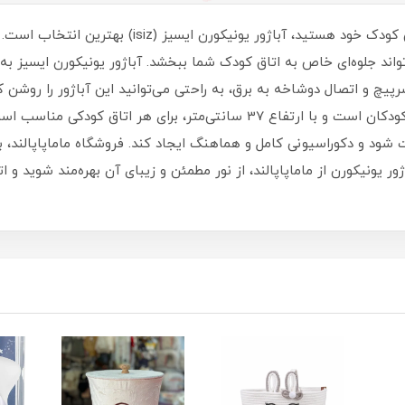
اگر به دنبال یک منبع نور مطمئن و زیبا برای اتاق کودک 
‌تواند جلوه‌ای خاص به اتاق کودک شما ببخشد. آباژور یونیکورن ایسیز
یچ و اتصال دوشاخه به برق، به راحتی می‌توانید این آباژور را روشن کن
شوید.آباژور یونیکورن ایسیز مناسب از بدو تولد کودکان است و با ارتفاع 37 سانت
 شود و دکوراسیونی کامل و هماهنگ ایجاد کند. فروشگاه ماماپاپالند، به
ور یونیکورن از ماماپاپالند، از نور مطمئن و زیبای آن بهره‌مند شوید 