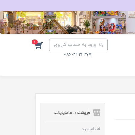
0
ورود به حساب کاربری
086-42222771
فروشنده: ماماپاپالند
ناموجود