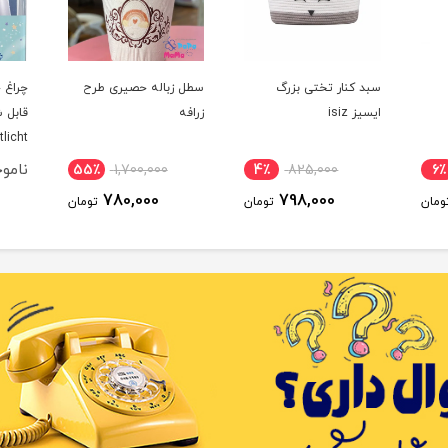
 کنار تختی بزرگ
سطل زباله حصیری طرح
چراغ خواب و دما سن
ز isiz
زرافه
قابل شارژ چیکو مدل
mometer Nachtlicht
Stern
ناموجود
55٪
1,700,000
4٪
825,000
780,000
798,000
تومان
تومان