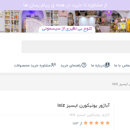
از مشاوره تا خرید در همه ی پیام رسان ها
ماس با ما
درباره ما
راهنمای خرید
مشاوره خرید محصولات
یسیز isiz
آباژور یونیکورن ایسیز isiz
آباژور یونیکورن ایسیز isiz
از 183