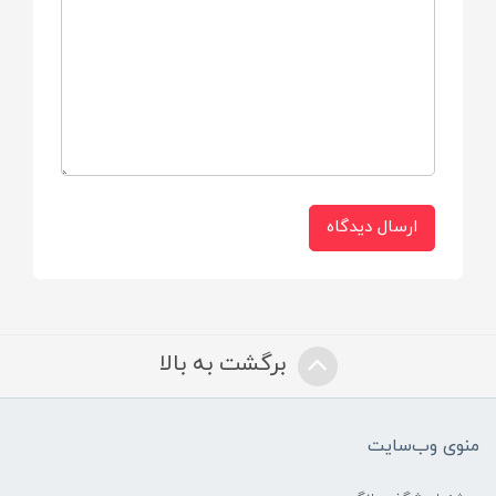
حلقه ی مناسب جهت اتصال
جغجغه
ابعاد
۳۰*۱۸*۶ سانتی متر
ارسال دیدگاه
برگشت به بالا
منوی وب‌سایت