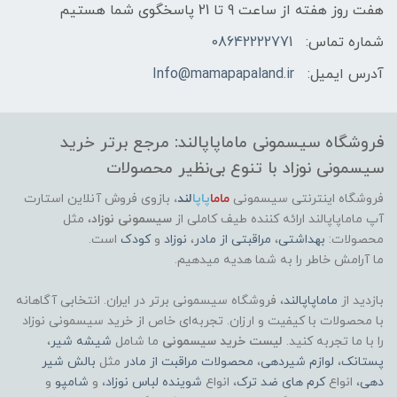
هفت روز هفته از ساعت 9 تا 21 پاسخگوی شما هستیم
شماره تماس:
08642222771
آدرس ایمیل:
Info@mamapapaland.ir
فروشگاه سیسمونی ماماپاپالند: مرجع برتر خرید
سیسمونی نوزاد با تنوع بی‌نظیر محصولات
فروشگاه اینترنتی سیسمونی
ماما
پاپا
لند
،
بازوی فروش آنلاین استارت
آپ ماماپاپالند
ارائه کننده طیف کاملی از
سیسمونی نوزاد
، مثل
محصولات:
بهداشتی
،
مراقبتی از مادر
،
نوزاد
و
کودک
است.
ما آرامش خاطر را به شما هدیه میدهیم.
بازدید از
ماماپاپالند
، فروشگاه سیسمونی برتر در ایران. انتخابی آگاهانه
با محصولات با کیفیت و ارزان. تجربه‌ای خاص از خرید سیسمونی نوزاد
را با ما تجربه کنید.
لیست خرید سیسمونی
ما شامل
شیشه شیر
،
پستانک
،
لوازم شیردهی
،
محصولات مراقبت از مادر
مثل
بالش شیر
دهی
، انواع
کرم های ضد ترک
، انواع
شوینده لباس نوزاد
، و
شامپو
و