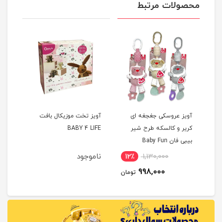
محصولات مرتبط
ن
آویز عروسکی جغجغه ای
آویز تخت موزیکال بافت
کریر و کالسکه طرح شیر
BABY 4 LIFE
BELL
بیبی فان Baby Fun
ناموجود
نام
12٪
1,130,000
1
998,000
مان
تومان