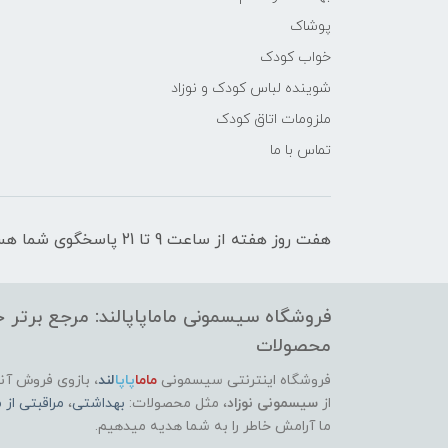
پوشاک
خواب کودک
شوینده لباس کودک و نوزاد
ملزومات اتاق کودک
تماس با ما
هفت روز هفته از ساعت 9 تا 21 پاسخگوی شما هستیم
فروشگاه سیسمونی ماماپاپالند: مرجع برتر خر
محصولات
فروشگاه اینترنتی سیسمونی
ماما
پاپا
لند
،
بازوی فروش آنل
از
سیسمونی نوزاد
، مثل محصولات:
بهداشتی
،
مراقبتی از م
ما آرامش خاطر را به شما هدیه میدهیم.