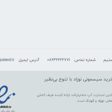
شماره تماس:
08642222771
آدرس ایمیل:
aland.ir
ید سیسمونی نوزاد با تنوع بی‌نظیر
این استارت آپ ماماپاپالند
ارائه کننده طیف کاملی
ادر
،
نوزاد
و
کودک
است.