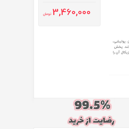
3,460,000
تومان
، پولیشی،
 کند. پخش
کال آن را