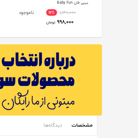
بیبی فان Baby Fun
ناموجود
12٪
1,130,000
16٪
5,300,000
998,000
4,500,000
تومان
تومان
مشخصات
دیدگاه‌ها