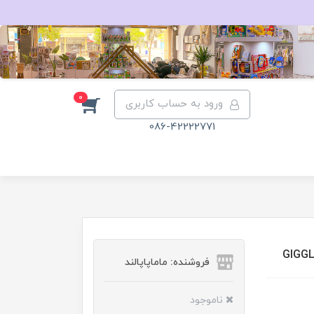
0
ورود به حساب کاربری
086-42222771
فروشنده: ماماپاپالند
ناموجود