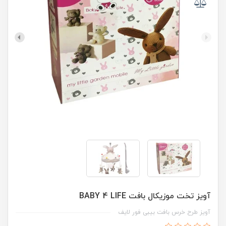
آویز تخت موزیکال بافت BABY 4 LIFE
آویز طرح خرس بافت بیبی فور لایف