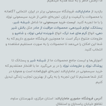
ما آرامش خاطر را به شما هدیه میدهیم.
بازدید از
ماماپاپالند
، فروشگاه سیسمونی برتر در ایران. انتخابی آگاهانه
با محصولات با کیفیت و ارزان. تجربه‌ای خاص از خرید سیسمونی نوزاد
را با ما تجربه کنید.
لیست خرید سیسمونی
ما شامل
شیشه شیر
،
پستانک
،
لوازم شیردهی
،
محصولات مراقبت از مادر
مثل
بالش شیر
دهی
، انواع
کرم های ضد ترک
، انواع
شوینده لباس نوزاد
، و
شامپو
و
ملزومات متنوع دیگر است. ما همچنین فروشگاه حضوری داریم که به
شما این امکان را می‌دهد تا محصولات را به صورت مستقیم مشاهده و
انتخاب کنید.
آموزش‌ها و لیست جامع محصولات ما از
شیشه شیر
و پستانک تا
پوشاک
نوزاد
و
ملزومات نوزاد
را در بر می‌گیرد. ما با افتخار معتقدیم که
خرید سیسمونی در ماماپاپالند تجربه‌ای فوق‌العاده است و همواره در
کنار شما هستیم تا این تجربه را به یکی از بهترین تجارب زندگی تبدیل
کنیم.
آدرس فروشگاه حضوری ماماپاپالند:
استان مرکزی، شهرستان ساوه،
تقاطع خیابان پاسداران و استقلال.