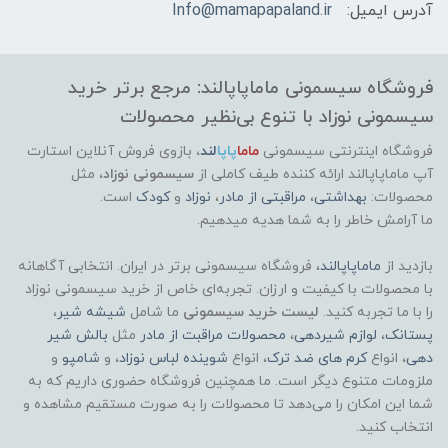
آدرس ایمیل:
Info@mamapapaland.ir
فروشگاه سیسمونی ماماپاپالند: مرجع برتر خرید
سیسمونی نوزاد با تنوع بی‌نظیر محصولات
فروشگاه اینترنتی سیسمونی
ماما
پاپا
لند
،
بازوی فروش آنلاین استارت
آپ ماماپاپالند
ارائه کننده طیف کاملی از
سیسمونی نوزاد
، مثل
محصولات:
بهداشتی
،
مراقبتی از مادر
،
نوزاد
و
کودک
است.
ما آرامش خاطر را به شما هدیه میدهیم.
بازدید از
ماماپاپالند
، فروشگاه سیسمونی برتر در ایران. انتخابی آگاهانه
با محصولات با کیفیت و ارزان. تجربه‌ای خاص از خرید سیسمونی نوزاد
را با ما تجربه کنید.
لیست خرید سیسمونی
ما شامل
شیشه شیر
،
پستانک
،
لوازم شیردهی
،
محصولات مراقبت از مادر
مثل
بالش شیر
دهی
، انواع
کرم های ضد ترک
، انواع
شوینده لباس نوزاد
، و
شامپو
و
ملزومات متنوع دیگر است. ما همچنین فروشگاه حضوری داریم که به
شما این امکان را می‌دهد تا محصولات را به صورت مستقیم مشاهده و
انتخاب کنید.