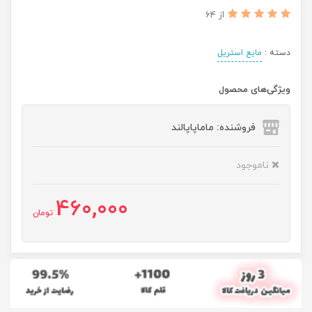
از 64
دسته :
مایع استریل
ویژگی‌های محصول
فروشنده: ماماپاپالند
ناموجود
460,000
تومان