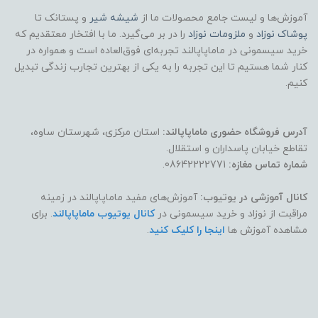
آموزش‌ها و لیست جامع محصولات ما از
شیشه شیر
و پستانک تا
پوشاک
نوزاد
و
ملزومات نوزاد
را در بر می‌گیرد. ما با افتخار معتقدیم که
خرید سیسمونی در ماماپاپالند تجربه‌ای فوق‌العاده است و همواره در
کنار شما هستیم تا این تجربه را به یکی از بهترین تجارب زندگی تبدیل
کنیم.
آدرس فروشگاه حضوری ماماپاپالند:
استان مرکزی، شهرستان ساوه،
تقاطع خیابان پاسداران و استقلال.
شماره تماس مغازه:
08642222771.
کانال آموزشی در یوتیوب:
آموزش‌های مفید ماماپاپالند در زمینه
مراقبت از نوزاد و خرید سیسمونی در
کانال یوتیوب ماماپاپالند
. برای
مشاهده آموزش ها
اینجا را کلیک کنید
.