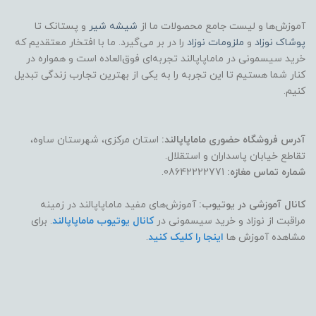
آموزش‌ها و لیست جامع محصولات ما از
شیشه شیر
و پستانک تا
پوشاک
نوزاد
و
ملزومات نوزاد
را در بر می‌گیرد. ما با افتخار معتقدیم که
خرید سیسمونی در ماماپاپالند تجربه‌ای فوق‌العاده است و همواره در
کنار شما هستیم تا این تجربه را به یکی از بهترین تجارب زندگی تبدیل
کنیم.
آدرس فروشگاه حضوری ماماپاپالند:
استان مرکزی، شهرستان ساوه،
تقاطع خیابان پاسداران و استقلال.
شماره تماس مغازه:
08642222771.
کانال آموزشی در یوتیوب:
آموزش‌های مفید ماماپاپالند در زمینه
مراقبت از نوزاد و خرید سیسمونی در
کانال یوتیوب ماماپاپالند
. برای
مشاهده آموزش ها
اینجا را کلیک کنید
.