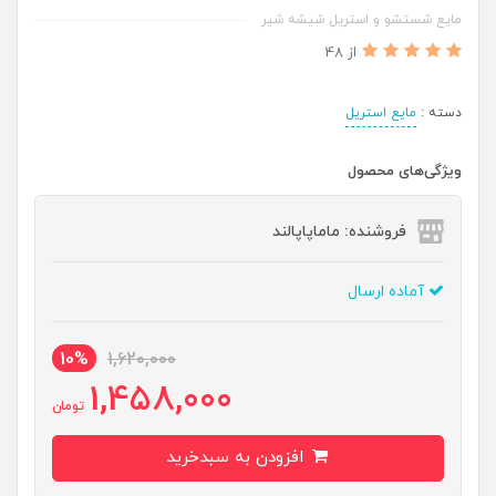
مایع شستشو و استریل شیشه شیر
از 48
دسته :
مایع استریل
ویژگی‌های محصول
فروشنده: ماماپاپالند
آماده ارسال
10%
1,620,000
1,458,000
تومان
افزودن به سبدخرید