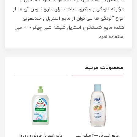
یا وسایل در دهانشان دارند باید مواظب بود که عاری از
هرگونه آلودگی و میکروب باشند.برای عاری نمودن آن ها از
انواع آلودگی ها می توان از مایع استریل و ضدعفونی
کننده مایع شستشو و استریل شیشه شیر چیکو ۳۰۰ میل
استفاده نمود.
محصولات مرتبط
یلی لیتر
مایع استریل فروش Frosch
مایع شستشوی و استریل
مایع