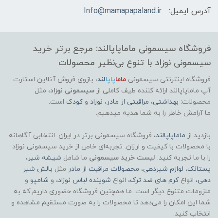
آدرس ایمیل:
Info@mamapapaland.ir
فروشگاه سیسمونی ماماپاپالند: مرجع برتر خرید
سیسمونی نوزاد با تنوع بی‌نظیر محصولات
فروشگاه اینترنتی سیسمونی
ماما
پاپا
لند
،
بازوی فروش آنلاین استارت
آپ ماماپاپالند
ارائه کننده طیف کاملی از
سیسمونی نوزاد
، مثل
محصولات:
بهداشتی
،
مراقبتی از مادر
،
نوزاد
و
کودک
است.
ما آرامش خاطر را به شما هدیه میدهیم.
بازدید از
ماماپاپالند
، فروشگاه سیسمونی برتر در ایران. انتخابی آگاهانه
با محصولات با کیفیت و ارزان. تجربه‌ای خاص از خرید سیسمونی نوزاد
را با ما تجربه کنید.
لیست خرید سیسمونی
ما شامل
شیشه شیر
،
پستانک
،
لوازم شیردهی
،
محصولات مراقبت از مادر
مثل
بالش شیر
دهی
، انواع
کرم های ضد ترک
، انواع
شوینده لباس نوزاد
، و
شامپو
و
ملزومات متنوع دیگر است. ما همچنین فروشگاه حضوری داریم که به
شما این امکان را می‌دهد تا محصولات را به صورت مستقیم مشاهده و
انتخاب کنید.