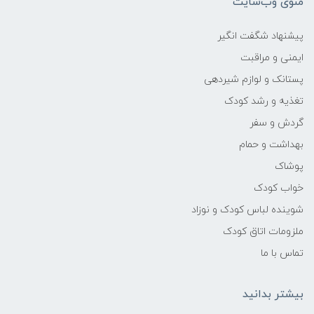
منوی وب‌سایت
صورت تماس با چشم و دست، با آب فراوان
شسته شود.
پیشنهاد شگفت انگیر
در زمان مصرف از دستکش استفاده شود.
ایمنی و مراقبت
پستانک و لوازم شیردهی
دور از دسترس کودکان نگهداری شود.
تغذیه و رشد کودک
گردش و سفر
تنها برای مصارف خارجی استفاده شود.
بهداشت و حمام
پوشاک
برند
خواب کودک
فیروز FIROOZ
شوینده لباس کودک و نوزاد
ملزومات اتاق کودک
تاریخ انقضا
تماس با ما
3 سال پس از تولید
بیشتر بدانید