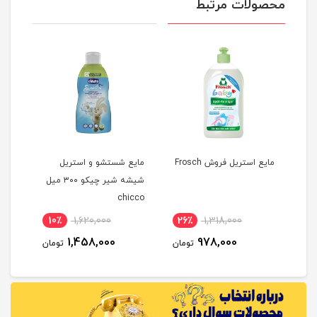
محصولات مرتبط
مایع استریل فروش Frosch
مایع شستشو و استریل
مایع
شیشه شیر چیکو ۳۰۰ میل
کنند
chicco
سان کید
نام
10٪
1,620,000
26٪
1,318,000
3
1,458,000
978,000
مان
تومان
تومان