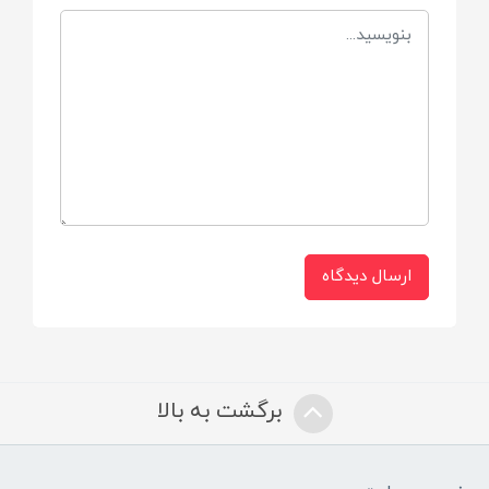
ترکیبات
بنزالکونیوم کلراید، آب دیونیزه
نحوه مصرف
لوازم کودک : دو قاشق مرباخوری محلول فیروز را
به ۴ لیتر آب (حدود ۱۶ لیوان) اضافه کرده و
پس از شستشوی اولیه به مدت ۱۵ دقیقه در
محلول قرار داده و سپس آبکشی نمایید.
ارسال دیدگاه
میوه و سبزیجات: یک قاشق مربا خوری محلول
ضد عفونی کننده را طبق رویه فوق استفاده
نمایید.
برگشت به بالا
توجه
از تماس مستقیم با چشم خودداری شود. در