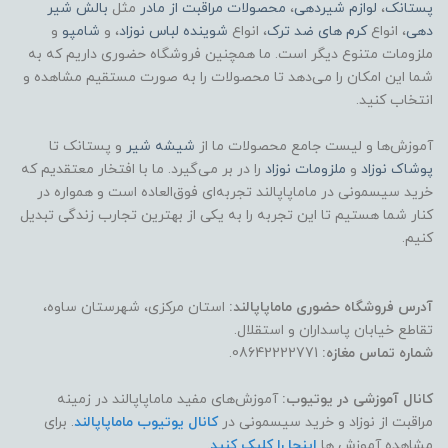
پستانک
،
لوازم شیردهی
،
محصولات مراقبت از مادر
مثل
بالش شیر
دهی
، انواع
کرم های ضد ترک
، انواع
شوینده لباس نوزاد
، و
شامپو
و
ملزومات متنوع دیگر است. ما همچنین فروشگاه حضوری داریم که به
شما این امکان را می‌دهد تا محصولات را به صورت مستقیم مشاهده و
انتخاب کنید.
آموزش‌ها و لیست جامع محصولات ما از
شیشه شیر
و پستانک تا
پوشاک
نوزاد
و
ملزومات نوزاد
را در بر می‌گیرد. ما با افتخار معتقدیم که
خرید سیسمونی در ماماپاپالند تجربه‌ای فوق‌العاده است و همواره در
کنار شما هستیم تا این تجربه را به یکی از بهترین تجارب زندگی تبدیل
کنیم.
آدرس فروشگاه حضوری ماماپاپالند:
استان مرکزی، شهرستان ساوه،
تقاطع خیابان پاسداران و استقلال.
شماره تماس مغازه:
08642222771.
کانال آموزشی در یوتیوب:
آموزش‌های مفید ماماپاپالند در زمینه
مراقبت از نوزاد و خرید سیسمونی در
کانال یوتیوب ماماپاپالند
. برای
مشاهده آموزش ها
اینجا را کلیک کنید
.