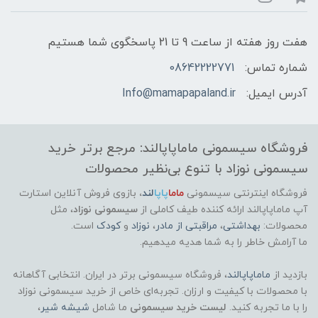
هفت روز هفته از ساعت 9 تا 21 پاسخگوی شما هستیم
شماره تماس:
08642222771
آدرس ایمیل:
Info@mamapapaland.ir
فروشگاه سیسمونی ماماپاپالند: مرجع برتر خرید
سیسمونی نوزاد با تنوع بی‌نظیر محصولات
فروشگاه اینترنتی سیسمونی
ماما
پاپا
لند
،
بازوی فروش آنلاین استارت
آپ ماماپاپالند
ارائه کننده طیف کاملی از
سیسمونی نوزاد
، مثل
محصولات:
بهداشتی
،
مراقبتی از مادر
،
نوزاد
و
کودک
است.
ما آرامش خاطر را به شما هدیه میدهیم.
بازدید از
ماماپاپالند
، فروشگاه سیسمونی برتر در ایران. انتخابی آگاهانه
با محصولات با کیفیت و ارزان. تجربه‌ای خاص از خرید سیسمونی نوزاد
را با ما تجربه کنید.
لیست خرید سیسمونی
ما شامل
شیشه شیر
،