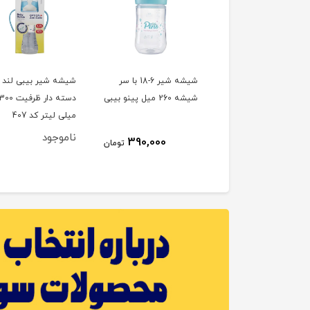
داروخوری بیبی لند baby
شیشه شیر 6-18 با سر
شیشه شیر بیبی لند
l
شیشه 260 میل پینو بیبی
دسته دار ظرفیت 00
میلی لیتر کد 407
ناموجود
25٪
450,000
390,000
تومان
338,000
تومان