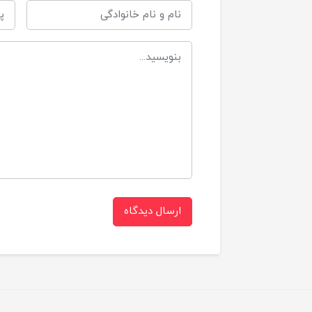
ط
ق
فا
ب
ش
د
ارسال دیدگاه
ه