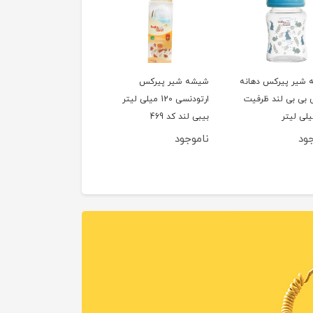
شیر پیرکس دهانه
شیشه شیر پیرکس
بی بی لند ظرفیت
ارتودنسی 120 میلی لیتر
بیبی لند کد 469
جود
ناموجود