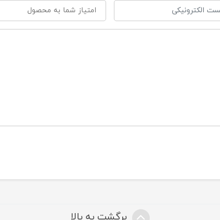
رح‌ های زیبا و رنگ‌ های شاد
ابلیت تعویض سرشیشه
قد BPA
دون طعم و بو
ستشوی آسان و قابل استریل کردن
ارای سیستم آنتی کولیک
مراه داشتن کاور محافظ
برگشت به بالا