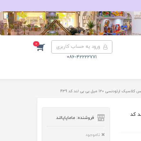
0
ورود به حساب کاربری
086-42222771
تودنسی 120 میل بی بی لند کد 439
ل بی بی لند کد
فروشنده: ماماپاپالند
ناموجود