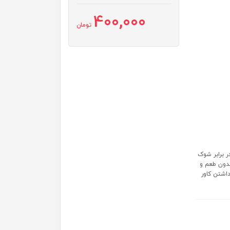
400,000
تومان
 برابر شوک
رح‌ های زیبا و رنگ‌ های شاد قابلیت تعویض سرشیشه فاقد BPA بدون طعم و
اشتن کاور