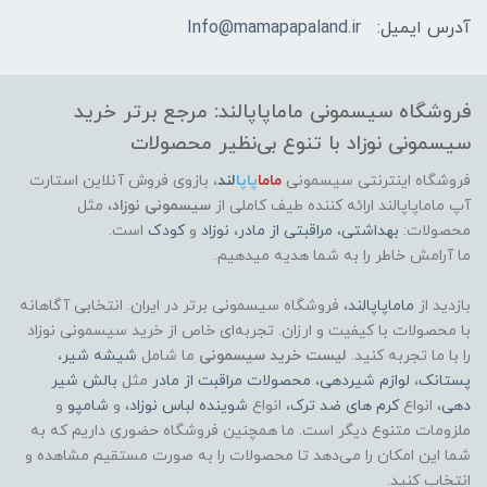
آدرس ایمیل:
Info@mamapapaland.ir
فروشگاه سیسمونی ماماپاپالند: مرجع برتر خرید
سیسمونی نوزاد با تنوع بی‌نظیر محصولات
فروشگاه اینترنتی سیسمونی
ماما
پاپا
لند
،
بازوی فروش آنلاین استارت
آپ ماماپاپالند
ارائه کننده طیف کاملی از
سیسمونی نوزاد
، مثل
محصولات:
بهداشتی
،
مراقبتی از مادر
،
نوزاد
و
کودک
است.
ما آرامش خاطر را به شما هدیه میدهیم.
بازدید از
ماماپاپالند
، فروشگاه سیسمونی برتر در ایران. انتخابی آگاهانه
با محصولات با کیفیت و ارزان. تجربه‌ای خاص از خرید سیسمونی نوزاد
را با ما تجربه کنید.
لیست خرید سیسمونی
ما شامل
شیشه شیر
،
پستانک
،
لوازم شیردهی
،
محصولات مراقبت از مادر
مثل
بالش شیر
دهی
، انواع
کرم های ضد ترک
، انواع
شوینده لباس نوزاد
، و
شامپو
و
ملزومات متنوع دیگر است. ما همچنین فروشگاه حضوری داریم که به
شما این امکان را می‌دهد تا محصولات را به صورت مستقیم مشاهده و
انتخاب کنید.