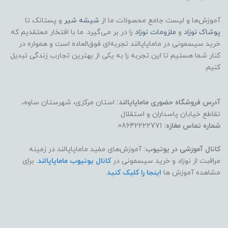
آموزش‌ها و لیست جامع محصولات ما از
شیشه شیر
و پستانک تا
پوشاک
نوزاد
و
ملزومات نوزاد
را در بر می‌گیرد. ما با افتخار معتقدیم که
خرید سیسمونی در ماماپاپالند تجربه‌ای فوق‌العاده است و همواره در
کنار شما هستیم تا این تجربه را به یکی از بهترین تجارب زندگی تبدیل
کنیم.
آدرس فروشگاه حضوری ماماپاپالند:
استان مرکزی، شهرستان ساوه،
تقاطع خیابان پاسداران و استقلال.
شماره تماس مغازه:
08642222771.
کانال آموزشی در یوتیوب:
آموزش‌های مفید ماماپاپالند در زمینه
مراقبت از نوزاد و خرید سیسمونی در
کانال یوتیوب ماماپاپالند
. برای
مشاهده آموزش ها
اینجا را کلیک کنید
.