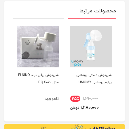
محصولات مرتبط
شیردوش دستی یومامی
شیردوش‌ برقی برند ELNINO
شیرد
پرایم یومامی UMOMY
مدل DQ-S060
AVENT مدل 
ناموجود
نام
25٪
1,690,000
3
1,280,000
مان
تومان