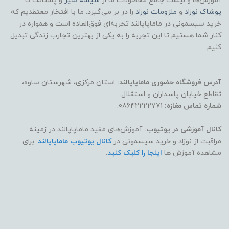
آموزش‌ها و لیست جامع محصولات ما از
شیشه شیر
و پستانک تا
پوشاک
نوزاد
و
ملزومات نوزاد
را در بر می‌گیرد. ما با افتخار معتقدیم که
خرید سیسمونی در ماماپاپالند تجربه‌ای فوق‌العاده است و همواره در
کنار شما هستیم تا این تجربه را به یکی از بهترین تجارب زندگی تبدیل
کنیم.
آدرس فروشگاه حضوری ماماپاپالند:
استان مرکزی، شهرستان ساوه،
تقاطع خیابان پاسداران و استقلال.
شماره تماس مغازه:
08642222771.
کانال آموزشی در یوتیوب:
آموزش‌های مفید ماماپاپالند در زمینه
مراقبت از نوزاد و خرید سیسمونی در
کانال یوتیوب ماماپاپالند
. برای
مشاهده آموزش ها
اینجا را کلیک کنید
.