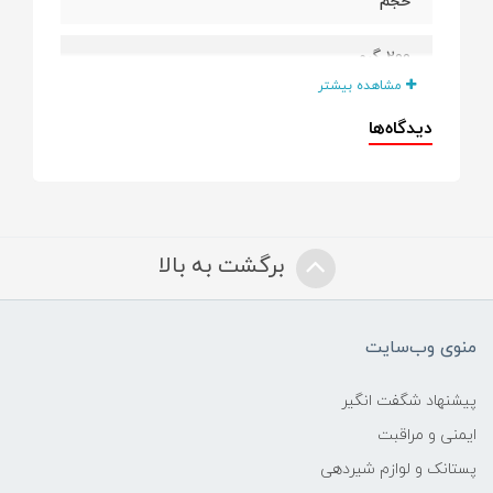
حجم
200 گرم
مشاهده بیشتر
مناسب برای
دیدگاه‌ها
کودکان بالای 4 ماه
ویژگی
برگشت به بالا
غذای شب
حاوی ویتامین A , D , C , B6 , B12
منوی وب‌سایت
سرشار از آهن و کلسیم
پیشنهاد شگفت انگیر
ایمنی و مراقبت
پستانک و لوازم شیردهی