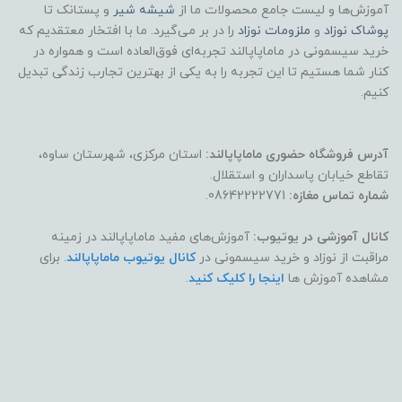
آموزش‌ها و لیست جامع محصولات ما از
شیشه شیر
و پستانک تا
پوشاک
نوزاد
و
ملزومات نوزاد
را در بر می‌گیرد. ما با افتخار معتقدیم که
خرید سیسمونی در ماماپاپالند تجربه‌ای فوق‌العاده است و همواره در
کنار شما هستیم تا این تجربه را به یکی از بهترین تجارب زندگی تبدیل
کنیم.
آدرس فروشگاه حضوری ماماپاپالند:
استان مرکزی، شهرستان ساوه،
تقاطع خیابان پاسداران و استقلال.
شماره تماس مغازه:
08642222771.
کانال آموزشی در یوتیوب:
آموزش‌های مفید ماماپاپالند در زمینه
مراقبت از نوزاد و خرید سیسمونی در
کانال یوتیوب ماماپاپالند
. برای
مشاهده آموزش ها
اینجا را کلیک کنید
.