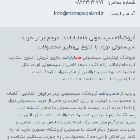
شماره تماس:
08642222771
آدرس ایمیل:
Info@mamapapaland.ir
فروشگاه سیسمونی ماماپاپالند: مرجع برتر خرید
سیسمونی نوزاد با تنوع بی‌نظیر محصولات
فروشگاه اینترنتی سیسمونی
ماما
پاپا
لند
،
بازوی فروش آنلاین استارت
آپ ماماپاپالند
ارائه کننده طیف کاملی از
سیسمونی نوزاد
، مثل
محصولات:
بهداشتی
،
مراقبتی از مادر
،
نوزاد
و
کودک
است.
ما آرامش خاطر را به شما هدیه میدهیم.
بازدید از
ماماپاپالند
، فروشگاه سیسمونی برتر در ایران. انتخابی آگاهانه
با محصولات با کیفیت و ارزان. تجربه‌ای خاص از خرید سیسمونی نوزاد
را با ما تجربه کنید.
لیست خرید سیسمونی
ما شامل
شیشه شیر
،
پستانک
،
لوازم شیردهی
،
محصولات مراقبت از مادر
مثل
بالش شیر
دهی
، انواع
کرم های ضد ترک
، انواع
شوینده لباس نوزاد
، و
شامپو
و
ملزومات متنوع دیگر است. ما همچنین فروشگاه حضوری داریم که به
شما این امکان را می‌دهد تا محصولات را به صورت مستقیم مشاهده و