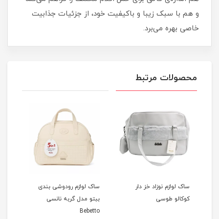
و هم با سبک زیبا و باکیفیت خود، از جزئیات جذابیت
خاصی بهره می‌برد.
محصولات مرتبط
زم نوزاد خز دار
ساک لوازم رودوشی بندی
کوله چرم مایورال Bebeto
 طوسی
ببتو مدل گربه نانسی
Bebetto