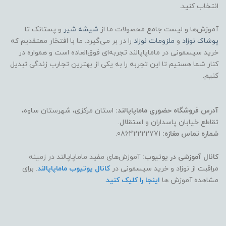
انتخاب کنید.
آموزش‌ها و لیست جامع محصولات ما از
شیشه شیر
و پستانک تا
پوشاک
نوزاد
و
ملزومات نوزاد
را در بر می‌گیرد. ما با افتخار معتقدیم که
خرید سیسمونی در ماماپاپالند تجربه‌ای فوق‌العاده است و همواره در
کنار شما هستیم تا این تجربه را به یکی از بهترین تجارب زندگی تبدیل
کنیم.
آدرس فروشگاه حضوری ماماپاپالند:
استان مرکزی، شهرستان ساوه،
تقاطع خیابان پاسداران و استقلال.
شماره تماس مغازه:
08642222771.
کانال آموزشی در یوتیوب:
آموزش‌های مفید ماماپاپالند در زمینه
مراقبت از نوزاد و خرید سیسمونی در
کانال یوتیوب ماماپاپالند
. برای
مشاهده آموزش ها
اینجا را کلیک کنید
.