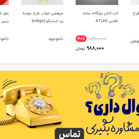
طرح
کت کتان بچگانه ساده
سرهمی خواب طرح جوجه
بلوز ش
اطلس ATLAS
زرد ایندیگو (indigo)
بیبی 
ناموجود
نامو
30٪
1,400,000
ومان
988,000
تومان