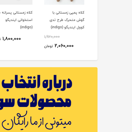
می خواب طرح راکون
کلاه پمپی زمستانی با
کلاه زمستانی پسرانه 
و (indigo)
گوش متحرک طرح تدی
استخوانی ایندیگو
کوول ایندیگو (indigo)
(indigo)
1,920,000
27٪
1,690,000
1,800,000
ت
2,060,000
1,250,000
تومان
تومان