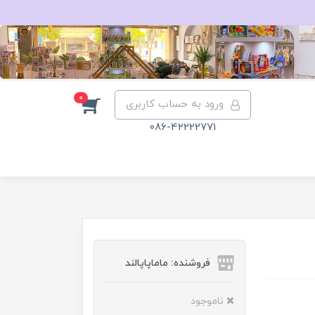
0
ورود به حساب کاربری
086-42222771
فروشنده: ماماپاپالند
ناموجود