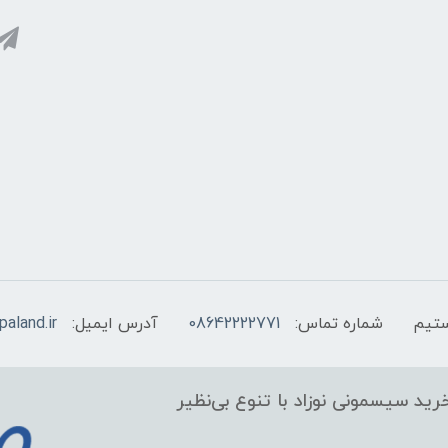
شماره تماس:
08642222771
آدرس ایمیل:
aland.ir
ید سیسمونی نوزاد با تنوع بی‌نظیر