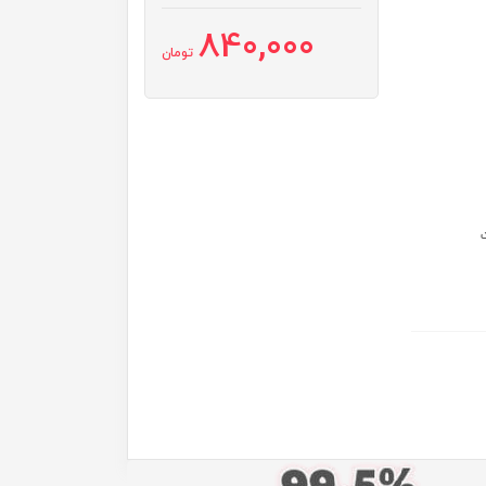
840,000
تومان