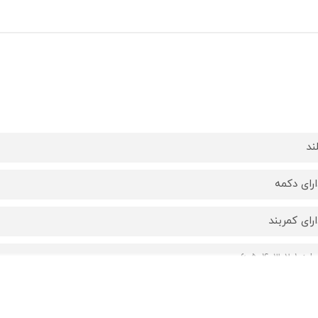
ند
ارای دکمه
ارای کمربند
ز 1-2-3-4-5-6
 : مناسب برای 3 تا 6 ماه