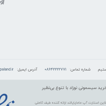
شماره تماس:
08642222771
آدرس ایمیل:
aland.ir
ید سیسمونی نوزاد با تنوع بی‌نظیر
این استارت آپ ماماپاپالند
ارائه کننده طیف کاملی