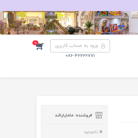
0
ورود به حساب کاربری
086-42222771
فروشنده: ماماپاپالند
ناموجود