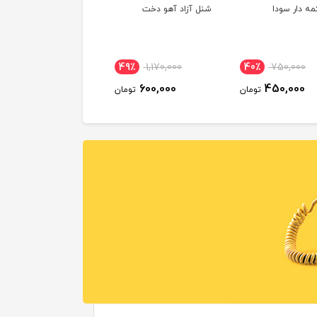
مه دار سودا
شنل آزاد آهو دخت
49٪
1,170,000
40٪
750,000
600,000
450,000
تومان
تومان