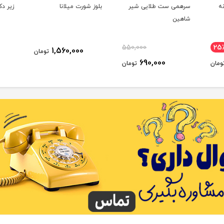
ه
سرهمی ست طلایی شیر
بلوز شورت میلانا
زیر دک
شاهین
550,000
25
1,560,000
تومان
690,000
ومان
تومان