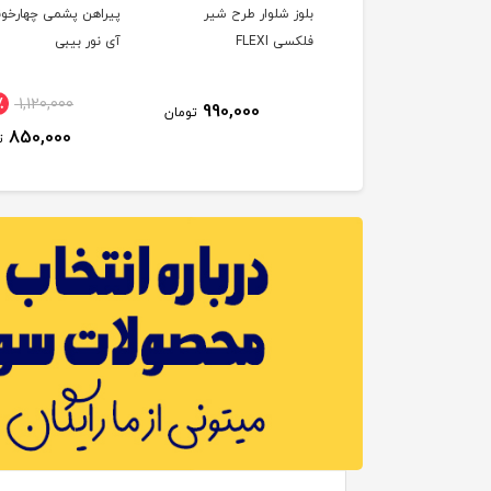
اهن دخترانه با تل طرح
بلوز شلوار طرح شیر
پیراهن پشمی چهارخون
ی لوپ ایندیگو
فلکسی FLEXI
آی نور بیبی
٪
1,120,000
19٪
2,360,000
990,000
تومان
850,000
1,920,000
تومان
ت