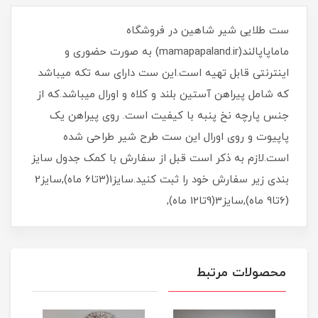
ست طلایی شیر شاهین در فروشگاه
ماماپاپالند(mamapapaland.ir) به صورت حضوری و
اینترنتی قابل تهیه است.این ست دارای سه تکه میباشد
که شامل پیراهن آستین بلند و کلاه و اورال میباشد.که از
جنس پارچه نخ پنبه با کیفیت است. روی پیراهن یک
پاپیوت و روی اورال این ست طرح شیر طراحی شده
است.لازم به ذکر است قبل از سفارش با کمک جدول سایز
بندی زیر سفارش خود را ثبت کنید.سایز1(3تا6 ماه),سایز2
(6تا9 ماه),سایز3(9تا12 ماه),
محصولات مرتبط