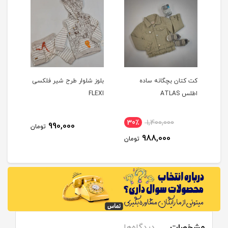
ح
کت کتان بچگانه ساده
بلوز شلوار طرح شیر فلکسی
پیرا
اطلس ATLAS
FLEXI
نور 
30٪
1,400,000
1
990,000
تومان
988,000
مان
تومان
مشخصات
دیدگاه‌ها