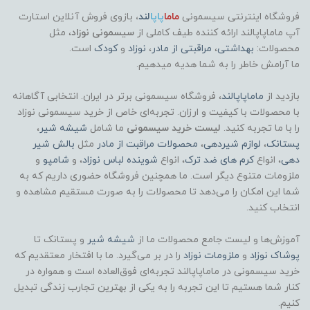
فروشگاه اینترنتی سیسمونی
ماما
پاپا
لند
،
بازوی فروش آنلاین استارت
آپ ماماپاپالند
ارائه کننده طیف کاملی از
سیسمونی نوزاد
، مثل
محصولات:
بهداشتی
،
مراقبتی از مادر
،
نوزاد
و
کودک
است.
ما آرامش خاطر را به شما هدیه میدهیم.
بازدید از
ماماپاپالند
، فروشگاه سیسمونی برتر در ایران. انتخابی آگاهانه
با محصولات با کیفیت و ارزان. تجربه‌ای خاص از خرید سیسمونی نوزاد
را با ما تجربه کنید.
لیست خرید سیسمونی
ما شامل
شیشه شیر
،
پستانک
،
لوازم شیردهی
،
محصولات مراقبت از مادر
مثل
بالش شیر
دهی
، انواع
کرم های ضد ترک
، انواع
شوینده لباس نوزاد
، و
شامپو
و
ملزومات متنوع دیگر است. ما همچنین فروشگاه حضوری داریم که به
شما این امکان را می‌دهد تا محصولات را به صورت مستقیم مشاهده و
انتخاب کنید.
آموزش‌ها و لیست جامع محصولات ما از
شیشه شیر
و پستانک تا
پوشاک
نوزاد
و
ملزومات نوزاد
را در بر می‌گیرد. ما با افتخار معتقدیم که
خرید سیسمونی در ماماپاپالند تجربه‌ای فوق‌العاده است و همواره در
کنار شما هستیم تا این تجربه را به یکی از بهترین تجارب زندگی تبدیل
کنیم.