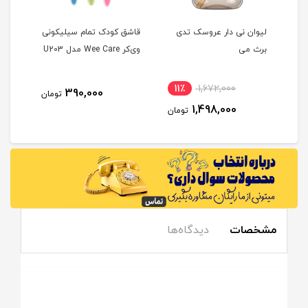
بو
لیوان نی دار عروسک تدی
قاشق کودک تمام سیلیکونی
برث می
وی‌کر Wee Care مدل U203
ماه
11٪
1,672,000
7
390,000
تومان
1,498,000
مان
تومان
مشخصات
دیدگاه‌ها