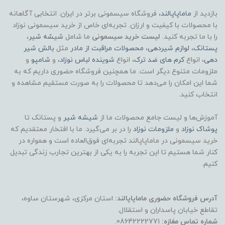
بازدید از
ماماپاپالند
، فروشگاه سیسمونی برتر در ایران. انتخابی آگاهانه
با محصولات با کیفیت و ارزان. تجربه‌ای خاص از خرید سیسمونی نوزاد
را با ما تجربه کنید.
لیست خرید سیسمونی
ما شامل
شیشه شیر
،
پستانک
،
لوازم شیردهی
،
محصولات مراقبت از مادر
مثل
بالش شیر
دهی
، انواع
کرم های ضد ترک
، انواع
شوینده لباس نوزاد
، و
شامپو
و
ملزومات متنوع دیگر است. ما همچنین فروشگاه حضوری داریم که به
شما این امکان را می‌دهد تا محصولات را به صورت مستقیم مشاهده و
انتخاب کنید.
آموزش‌ها و لیست جامع محصولات ما از
شیشه شیر
و پستانک تا
پوشاک
نوزاد
و
ملزومات نوزاد
را در بر می‌گیرد. ما با افتخار معتقدیم که
خرید سیسمونی در ماماپاپالند تجربه‌ای فوق‌العاده است و همواره در
کنار شما هستیم تا این تجربه را به یکی از بهترین تجارب زندگی تبدیل
کنیم.
آدرس فروشگاه حضوری ماماپاپالند:
استان مرکزی، شهرستان ساوه،
تقاطع خیابان پاسداران و استقلال.
شماره تماس مغازه:
08642222771.