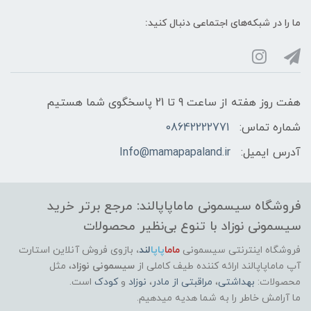
ما را در شبکه‌های اجتماعی دنبال کنید:
هفت روز هفته از ساعت 9 تا 21 پاسخگوی شما هستیم
شماره تماس:
08642222771
آدرس ایمیل:
Info@mamapapaland.ir
فروشگاه سیسمونی ماماپاپالند: مرجع برتر خرید
سیسمونی نوزاد با تنوع بی‌نظیر محصولات
فروشگاه اینترنتی سیسمونی
ماما
پاپا
لند
،
بازوی فروش آنلاین استارت
آپ ماماپاپالند
ارائه کننده طیف کاملی از
سیسمونی نوزاد
، مثل
محصولات:
بهداشتی
،
مراقبتی از مادر
،
نوزاد
و
کودک
است.
ما آرامش خاطر را به شما هدیه میدهیم.