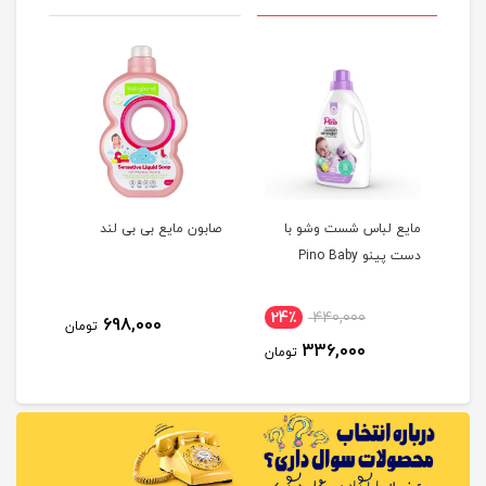
مایع لباس شست وشو با
صابون مایع بی بی لند
مایع
دست پینو Pino Baby
24٪
440,000
4
698,000
تومان
336,000
مان
تومان