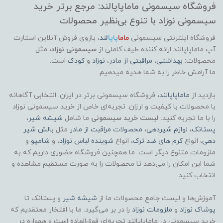
فروشگاه سیسمونی ماماپاپالند: مرجع برتر خرید
سیسمونی نوزاد با تنوع بی‌نظیر محصولات
فروشگاه اینترنتی سیسمونی
ماما
پاپا
لند
،
بازوی فروش آنلاین استارت
آپ ماماپاپالند
ارائه کننده طیف کاملی از
سیسمونی نوزاد
، مثل
محصولات:
بهداشتی
،
مراقبتی از مادر
،
نوزاد
و
کودک
است.
ما آرامش خاطر را به شما هدیه میدهیم.
بازدید از
ماماپاپالند
، فروشگاه سیسمونی برتر در ایران. انتخابی آگاهانه
با محصولات با کیفیت و ارزان. تجربه‌ای خاص از خرید سیسمونی نوزاد
را با ما تجربه کنید.
لیست خرید سیسمونی
ما شامل
شیشه شیر
،
پستانک
،
لوازم شیردهی
،
محصولات مراقبت از مادر
مثل
بالش شیر
دهی
، انواع
کرم های ضد ترک
، انواع
شوینده لباس نوزاد
، و
شامپو
و
ملزومات متنوع دیگر است. ما همچنین فروشگاه حضوری داریم که به
شما این امکان را می‌دهد تا محصولات را به صورت مستقیم مشاهده و
انتخاب کنید.
آموزش‌ها و لیست جامع محصولات ما از
شیشه شیر
و پستانک تا
پوشاک
نوزاد
و
ملزومات نوزاد
را در بر می‌گیرد. ما با افتخار معتقدیم که
خرید سیسمونی در ماماپاپالند تجربه‌ای فوق‌العاده است و همواره در