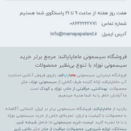
هفت روز هفته از ساعت 9 تا 21 پاسخگوی شما هستیم
شماره تماس:
08642222771
آدرس ایمیل:
Info@mamapapaland.ir
فروشگاه سیسمونی ماماپاپالند: مرجع برتر خرید
سیسمونی نوزاد با تنوع بی‌نظیر محصولات
فروشگاه اینترنتی سیسمونی
ماما
پاپا
لند
،
بازوی فروش آنلاین استارت
آپ ماماپاپالند
ارائه کننده طیف کاملی از
سیسمونی نوزاد
، مثل
محصولات:
بهداشتی
،
مراقبتی از مادر
،
نوزاد
و
کودک
است.
ما آرامش خاطر را به شما هدیه میدهیم.
بازدید از
ماماپاپالند
، فروشگاه سیسمونی برتر در ایران. انتخابی آگاهانه
با محصولات با کیفیت و ارزان. تجربه‌ای خاص از خرید سیسمونی نوزاد
را با ما تجربه کنید.
لیست خرید سیسمونی
ما شامل
شیشه شیر
،
پستانک
،
لوازم شیردهی
،
محصولات مراقبت از مادر
مثل
بالش شیر