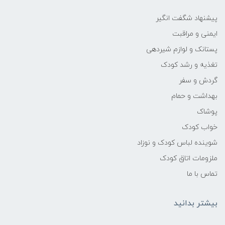
نوع بافت:
پیشنهاد شگفت انگیر
ایمنی و مراقبت
مایع شفاف یا شیری ملایم، کف سبک و
پستانک و لوازم شیردهی
سریع‌الشتغال
تغذیه و رشد کودک
گردش و سفر
پاک‌کنندگی:
بهداشت و حمام
حذف کامل آلودگی‌های روزمره، لکه‌های خفیف
پوشاک
شیر، غذای کودک و چربی‌ها
خواب کودک
شوینده لباس کودک و نوزاد
حفظ لطافت:
ملزومات اتاق کودک
مرطوب‌کننده طبیعی جهت جلوگیری از خشکی و
تماس با ما
حفظ نرمی پوست
بیشتر بدانید
کف‌آوری: