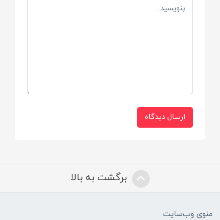
فاقد مواد تحریک‌کننده:
بدون پارابن، الکل، SLS، فسفات و رنگ مصنوعی
فرمول ضدحساسیت:
جلوگیری از ایجاد التهاب، قرمزی و خشکی
پوست
ارسال دیدگاه
سطح pH:
سازگار با pH طبیعی پوست نوزاد
برگشت به بالا
رایحه:
ملایم، کودک‌پسند و بدون اسانس‌های سنگین
منوی وب‌سایت