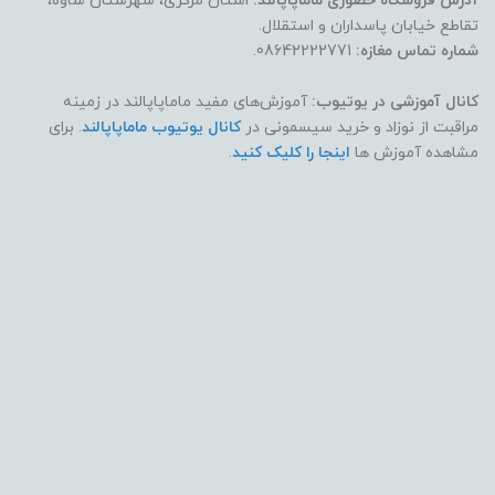
آدرس فروشگاه حضوری ماماپاپالند:
استان مرکزی، شهرستان ساوه،
تقاطع خیابان پاسداران و استقلال.
شماره تماس مغازه:
08642222771.
کانال آموزشی در یوتیوب:
آموزش‌های مفید ماماپاپالند در زمینه
مراقبت از نوزاد و خرید سیسمونی در
کانال یوتیوب ماماپاپالند
. برای
مشاهده آموزش ها
اینجا را کلیک کنید
.