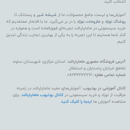
انتخاب کنید.
آموزش‌ها و لیست جامع محصولات ما از
شیشه شیر
و پستانک تا
پوشاک
نوزاد
و
ملزومات نوزاد
را در بر می‌گیرد. ما با افتخار معتقدیم که
خرید سیسمونی در ماماپاپالند تجربه‌ای فوق‌العاده است و همواره در
کنار شما هستیم تا این تجربه را به یکی از بهترین تجارب زندگی تبدیل
کنیم.
آدرس فروشگاه حضوری ماماپاپالند:
استان مرکزی، شهرستان ساوه،
تقاطع خیابان پاسداران و استقلال.
شماره تماس مغازه:
08642222771.
کانال آموزشی در یوتیوب:
آموزش‌های مفید ماماپاپالند در زمینه
مراقبت از نوزاد و خرید سیسمونی در
کانال یوتیوب ماماپاپالند
. برای
مشاهده آموزش ها
اینجا را کلیک کنید
.