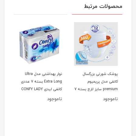
محصولات مرتبط
پوشک شورتی بزرگسال
نوار بهداشتی مدل Ultra
کانفی مدل پریمیوم
Extra Long بسته 7 عددی
premium سایز لارج بسته 7
کانفی لیدی CONFY LADY
کانفی ل
ی
عددی کانفی CONFY
ناموجود
ناموجود
نام