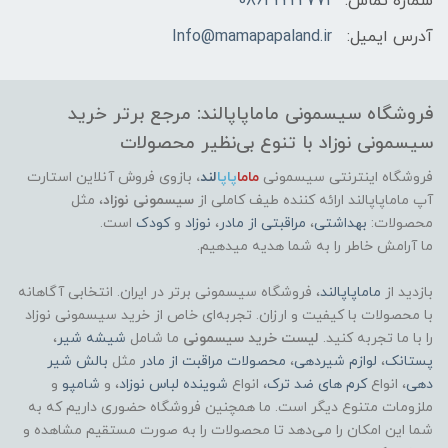
شماره تماس:
08642222771
آدرس ایمیل:
Info@mamapapaland.ir
فروشگاه سیسمونی ماماپاپالند: مرجع برتر خرید
سیسمونی نوزاد با تنوع بی‌نظیر محصولات
فروشگاه اینترنتی سیسمونی
ماما
پاپا
لند
،
بازوی فروش آنلاین استارت
آپ ماماپاپالند
ارائه کننده طیف کاملی از
سیسمونی نوزاد
، مثل
محصولات:
بهداشتی
،
مراقبتی از مادر
،
نوزاد
و
کودک
است.
ما آرامش خاطر را به شما هدیه میدهیم.
بازدید از
ماماپاپالند
، فروشگاه سیسمونی برتر در ایران. انتخابی آگاهانه
با محصولات با کیفیت و ارزان. تجربه‌ای خاص از خرید سیسمونی نوزاد
را با ما تجربه کنید.
لیست خرید سیسمونی
ما شامل
شیشه شیر
،
پستانک
،
لوازم شیردهی
،
محصولات مراقبت از مادر
مثل
بالش شیر
دهی
، انواع
کرم های ضد ترک
، انواع
شوینده لباس نوزاد
، و
شامپو
و
ملزومات متنوع دیگر است. ما همچنین فروشگاه حضوری داریم که به
شما این امکان را می‌دهد تا محصولات را به صورت مستقیم مشاهده و