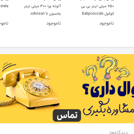
250 میلی لیتر بی بی
آلوئه ورا 300 میلی لیتر
stela
کوکول Babycoccole
جانسون Johnson’s
ناموجود
ناموجود
نامو
دیدگاه‌ها