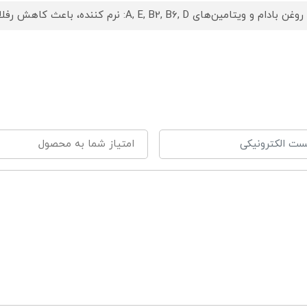
وغن بادام و ویتامین‌های A, E, B2, B6, D: نرم کننده، باعث کاهش رفلاکس معده در نوزادان
 روغن زیتون: مرطوب کننده و نرم کننده، التیام بخش علائم خشکی و اگزم
 بدو تولد