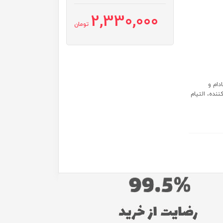
2,330,000
تومان
دام و
 نرم کننده، التیام