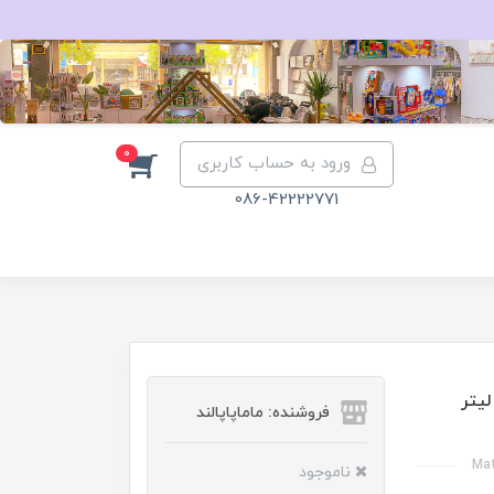
0
ورود به حساب کاربری
086-42222771
ست کودک 150 میلی لیتر
فروشنده: ماماپاپالند
ناموجود