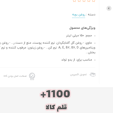
دسته :
روغن بچه
ویژگی‌های محصول
حجم: ۱۵۰ میلی لیتر
حاوی: - روغن گل آفتابگردان: نرم کننده پوست، منع از دست ر... - روغن با
ویتامین‌های A, E, B2, B6, D: نرم کن... - روغن زیتون: مرطوب کننده و
بخش...
مناسب برای: از بدو تولد
تحویل اکسپرس
ضمانت اصل بودن کالا